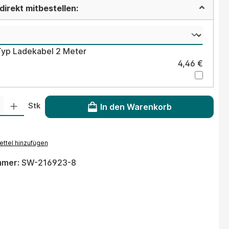
irekt mitbestellen:
Typ Ladekabel 2 Meter
4,46 €
 Gib den gewünschten Wert ein oder benutze die Schaltflächen um die Anzahl
Stk
In den Warenkorb
ttel hinzufügen
mmer:
SW-216923-8