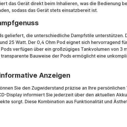
iviert das Gerät direkt beim Inhalieren, was die Bedienung
aden, sodass das Gerät stets einsatzbereit ist.
 Dampfgenuss
 geliefert, die unterschiedliche Dampfstile unterstützen.
 und 25 Watt. Der 0,4 Ohm Pod eignet sich hervorragend fü
e Pods verfügen über ein großzügiges Tankvolumen von 3 ml
e transparente Bauweise der Pods ermöglicht eine unkompliz
 informative Anzeigen
l können Sie den Zugwiderstand präzise an Ihre persönlich
LCD-Display informiert Sie jederzeit über den aktuellen Ak
ekte sorgt. Diese Kombination aus Funktionalität und Ästh