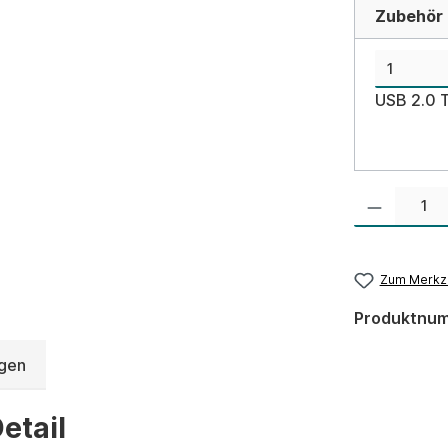
Zubehör d
USB 2.0 
Produkt Anzahl:
Zum Merkze
Produktnu
gen
etail