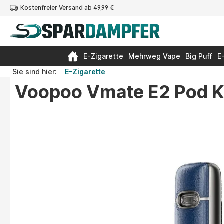
Kostenfreier Versand ab 49,99 €
springen
Zur Hauptnavigation springen
E-Zigarette
Mehrweg Vape
Big Puff
E
Sie sind hier:
E-Zigarette
Voopoo Vmate E2 Pod K
Bildergalerie überspringen