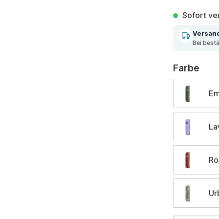
Sofort ver
Versan
Bei best
aus
Farbe
Em
La
Ro
Ur