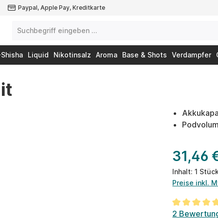
Paypal, Apple Pay, Kreditkarte
-Shisha
Liquid
Nikotinsalz
Aroma
Base & Shots
Verdampfer
it
Akkukapa
Podvolum
31,46 
Inhalt:
1 Stüc
Preise inkl. 
Durchschnit
2 Bewertun