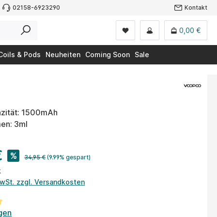
02158-6923290
Kontakt
0,00 €
Coils & Pods
Neuheiten
Coming Soon
Sale
zität: 1500mAh
en: 3ml
€
%
34,95 €
(9.99% gespart)
k
MwSt. zzgl. Versandkosten
tliche Bewertung von 5 von 5 Sternen
gen