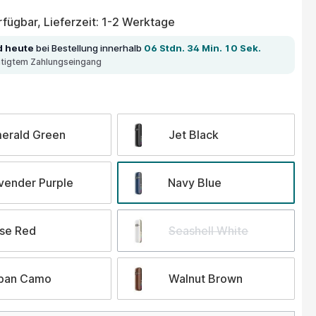
fügbar, Lieferzeit: 1-2 Werktage
d heute
bei Bestellung innerhalb
06 Stdn. 34 Min. 10 Sek.
ätigtem Zahlungseingang
wählen
erald Green
Jet Black
vender Purple
Navy Blue
se Red
Seashell White
ban Camo
Walnut Brown