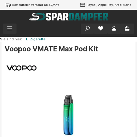
Kostenfreier Versand ab 49,99 €
Paypal, Apple Pay, Kreditkarte
alt springen
Sie sind hier:
E-Zigarette
Voopoo VMATE Max Pod Kit
Bildergalerie überspringen