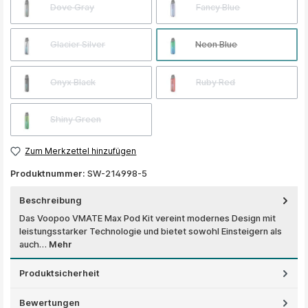
Dove Gray
Fancy Blue
Glacier Silver
Neon Blue
Onyx Black
Ruby Red
Shiny Green
Zum Merkzettel hinzufügen
Produktnummer:
SW-214998-5
Beschreibung
Das Voopoo VMATE Max Pod Kit vereint modernes Design mit
leistungsstarker Technologie und bietet sowohl Einsteigern als
auch…
Mehr
Produktsicherheit
Bewertungen