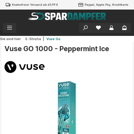
Kostenfreier Versand ab 49,99 €
Paypal, Apple Pay, Kreditkarte
alt springen
|
Sie sind hier:
E-Shisha
Vuse Go
Vuse GO 1000 - Peppermint Ice
Bildergalerie überspringen