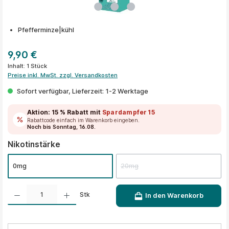
Pfefferminze|kühl
9,90 €
Inhalt:
1 Stück
Preise inkl. MwSt. zzgl. Versandkosten
Sofort verfügbar, Lieferzeit: 1-2 Werktage
Aktion:
15 % Rabatt
mit
Spardampfer15
Rabattcode einfach im Warenkorb eingeben.
Noch bis Sonntag, 16.08.
auswählen
Nikotinstärke
0mg
20mg
Produkt Anzahl: Gib den gewünschten Wert ein oder benutze die Schaltflächen um die A
Stk
In den Warenkorb