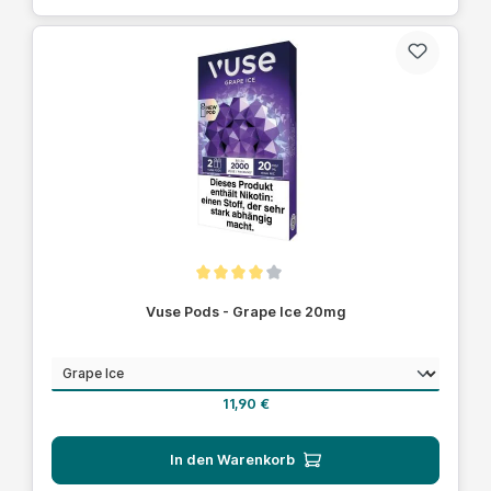
Durchschnittliche Bewertung von 4 von 5 Sternen
Vuse Pods - Grape Ice 20mg
auswählen
Geschmack
Regulärer Preis:
11,90 €
In den Warenkorb