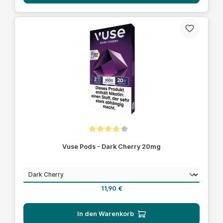
Durchschnittliche Bewertung von 4 von 5 Sternen
Vuse Pods - Dark Cherry 20mg
auswählen
Geschmack
Regulärer Preis:
11,90 €
In den Warenkorb