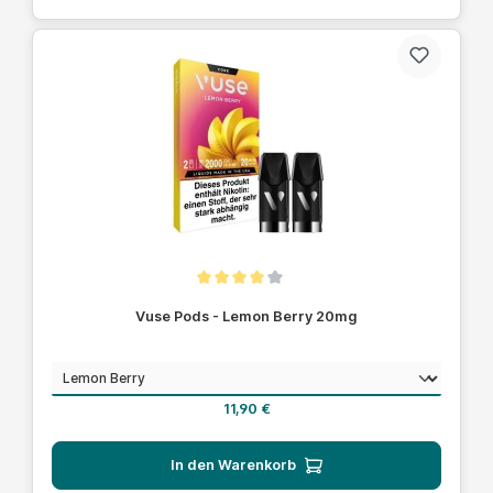
Durchschnittliche Bewertung von 4 von 5 Sternen
Vuse Pods - Lemon Berry 20mg
auswählen
Geschmack
Regulärer Preis:
11,90 €
In den Warenkorb