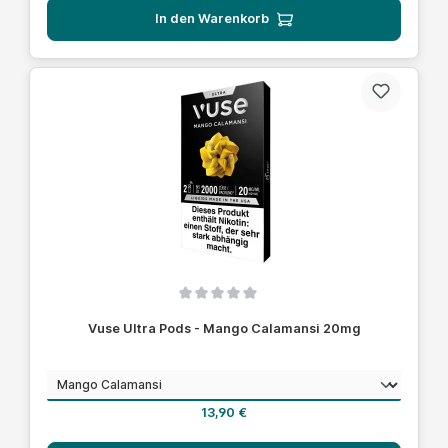
In den Warenkorb
Durchschnittliche Bewertung von 0 von 5 Sternen
Vuse Ultra Pods - Mango Calamansi 20mg
auswählen
Geschmack
Regulärer Preis:
13,90 €