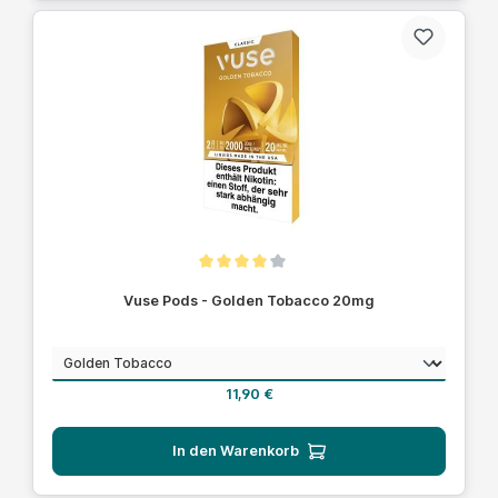
Durchschnittliche Bewertung von 4 von 5 Sternen
Vuse Pods - Golden Tobacco 20mg
auswählen
Geschmack
Regulärer Preis:
11,90 €
In den Warenkorb