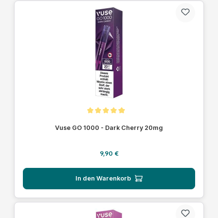
Durchschnittliche Bewertung von 5 von 5 Sternen
Vuse GO 1000 - Dark Cherry 20mg
Regulärer Preis:
9,90 €
In den Warenkorb