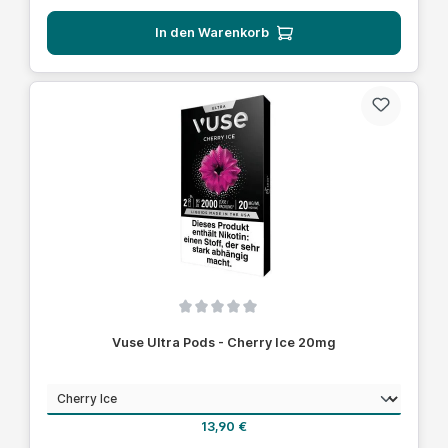
In den Warenkorb
Durchschnittliche Bewertung von 0 von 5 Sternen
Vuse Ultra Pods - Cherry Ice 20mg
auswählen
Geschmack
Regulärer Preis:
13,90 €