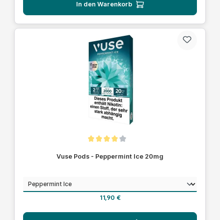
In den Warenkorb
Durchschnittliche Bewertung von 4 von 5 Sternen
Vuse Pods - Peppermint Ice 20mg
auswählen
Geschmack
Regulärer Preis:
11,90 €