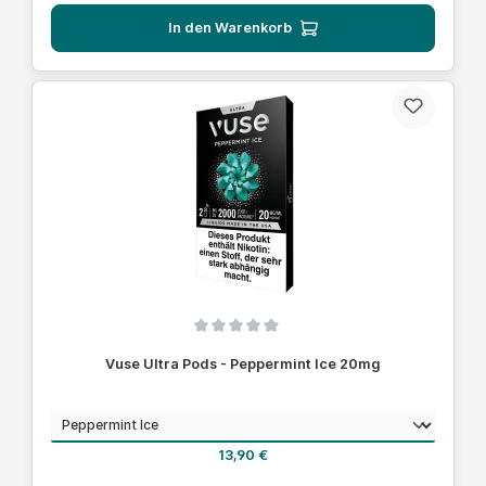
In den Warenkorb
Durchschnittliche Bewertung von 0 von 5 Sternen
Vuse Ultra Pods - Peppermint Ice 20mg
auswählen
Geschmack
Regulärer Preis:
13,90 €