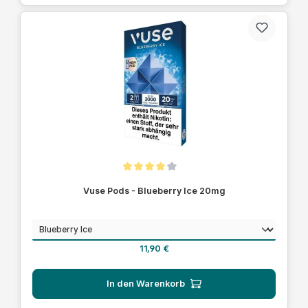
Durchschnittliche Bewertung von 4 von 5 Sternen
Vuse Pods - Blueberry Ice 20mg
auswählen
Geschmack
Regulärer Preis:
11,90 €
In den Warenkorb