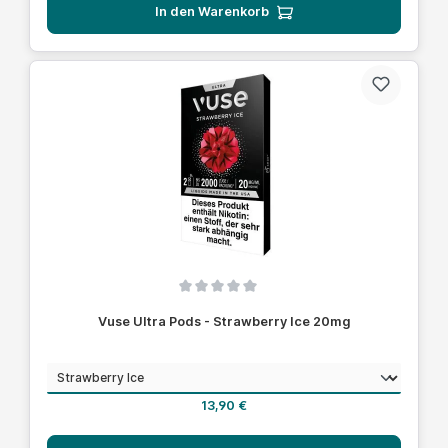
In den Warenkorb
Durchschnittliche Bewertung von 0 von 5 Sternen
Vuse Ultra Pods - Strawberry Ice 20mg
auswählen
Geschmack
Regulärer Preis:
13,90 €