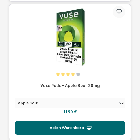
Durchschnittliche Bewertung von 4 von 5 Sternen
Vuse Pods - Apple Sour 20mg
auswählen
Geschmack
Regulärer Preis:
11,90 €
In den Warenkorb