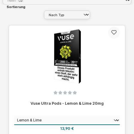
Sortierung
Durchschnittliche Bewertung von 0 von 5 Sternen
Vuse Ultra Pods - Lemon & Lime 20mg
auswählen
Geschmack
Regulärer Preis:
13,90 €