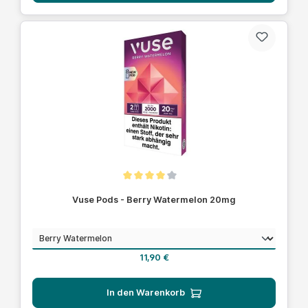
Durchschnittliche Bewertung von 4 von 5 Sternen
Vuse Pods - Berry Watermelon 20mg
auswählen
Geschmack
Regulärer Preis:
11,90 €
In den Warenkorb