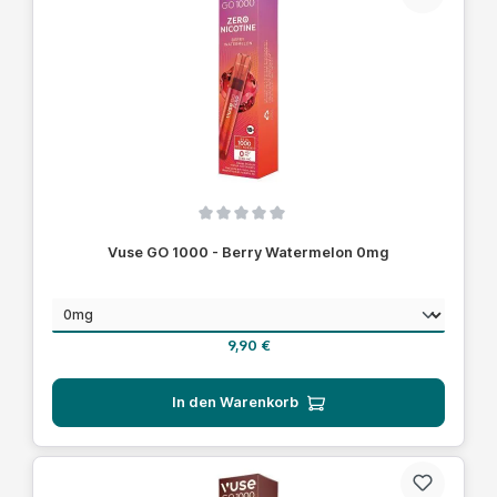
Durchschnittliche Bewertung von 0 von 5 Sternen
Vuse GO 1000 - Berry Watermelon 0mg
auswählen
Nikotinstärke
Regulärer Preis:
9,90 €
In den Warenkorb