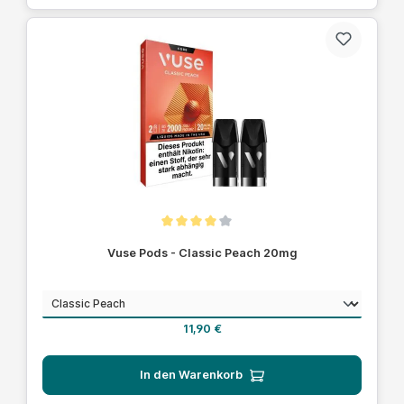
Durchschnittliche Bewertung von 4 von 5 Sternen
Vuse Pods - Classic Peach 20mg
auswählen
Geschmack
Regulärer Preis:
11,90 €
In den Warenkorb