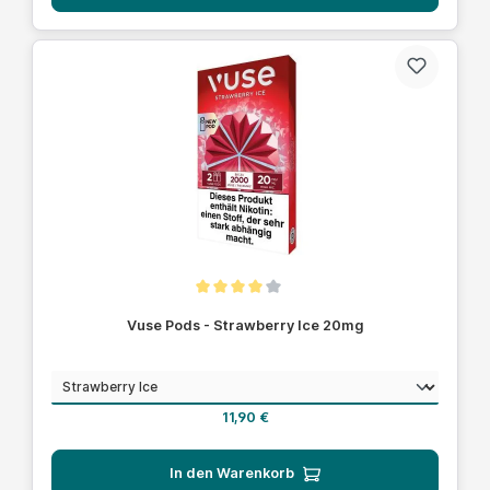
Durchschnittliche Bewertung von 4 von 5 Sternen
Vuse Pods - Strawberry Ice 20mg
auswählen
Geschmack
Regulärer Preis:
11,90 €
In den Warenkorb