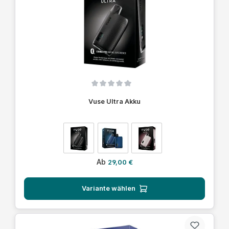
Durchschnittliche Bewertung von 0 von 5 Sternen
Vuse Ultra Akku
auswählen
Farbe
Regulärer Preis:
Ab
29,00 €
Variante wählen