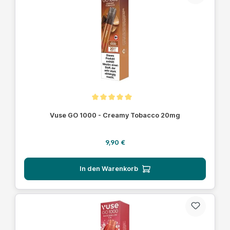
Durchschnittliche Bewertung von 5 von 5 Sternen
Vuse GO 1000 - Creamy Tobacco 20mg
Regulärer Preis:
9,90 €
In den Warenkorb