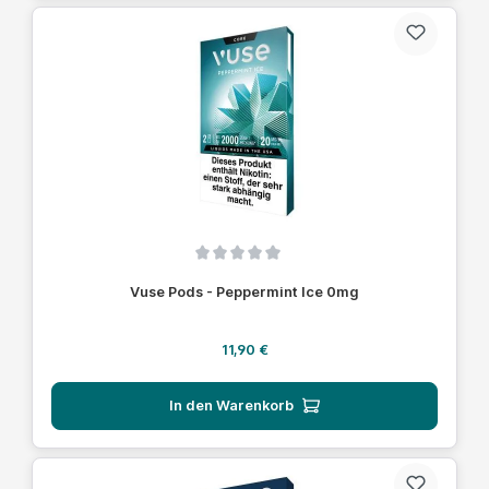
Durchschnittliche Bewertung von 0 von 5 Sternen
Vuse Pods - Peppermint Ice 0mg
Regulärer Preis:
11,90 €
In den Warenkorb