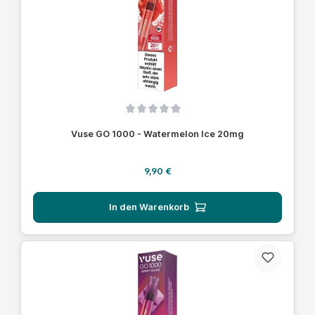
Durchschnittliche Bewertung von 0 von 5 Sternen
Vuse GO 1000 - Watermelon Ice 20mg
Regulärer Preis:
9,90 €
In den Warenkorb