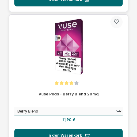
Durchschnittliche Bewertung von 4 von 5 Sternen
Vuse Pods - Berry Blend 20mg
auswählen
Geschmack
Regulärer Preis:
11,90 €
In den Warenkorb