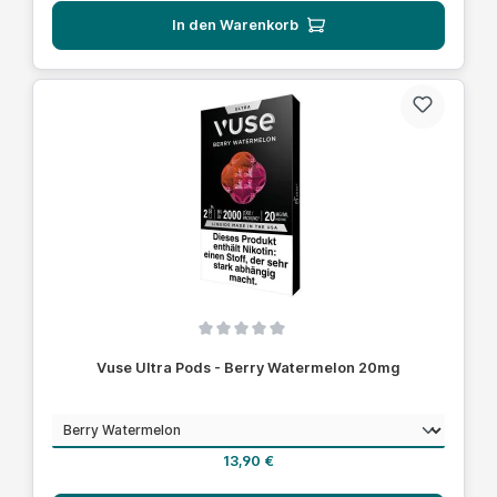
In den Warenkorb
Durchschnittliche Bewertung von 0 von 5 Sternen
Vuse Ultra Pods - Berry Watermelon 20mg
auswählen
Geschmack
Regulärer Preis:
13,90 €