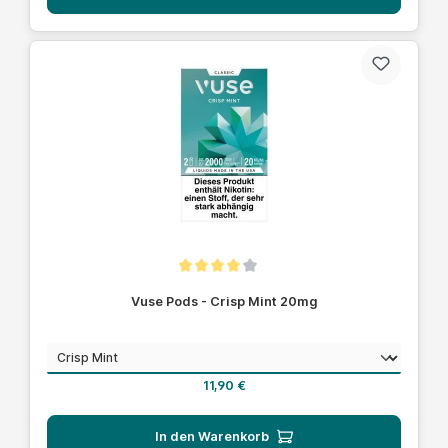
Durchschnittliche Bewertung von 4 von 5 Sternen
Vuse Pods - Crisp Mint 20mg
auswählen
Geschmack
Regulärer Preis:
11,90 €
In den Warenkorb