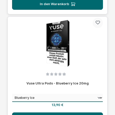
In den Warenkorb
Durchschnittliche Bewertung von 0 von 5 Sternen
Vuse Ultra Pods - Blueberry Ice 20mg
auswählen
Geschmack
Regulärer Preis:
13,90 €