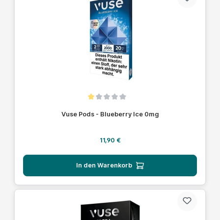
Durchschnittliche Bewertung von 1 von 5 Sternen
Vuse Pods - Blueberry Ice 0mg
Regulärer Preis:
11,90 €
In den Warenkorb