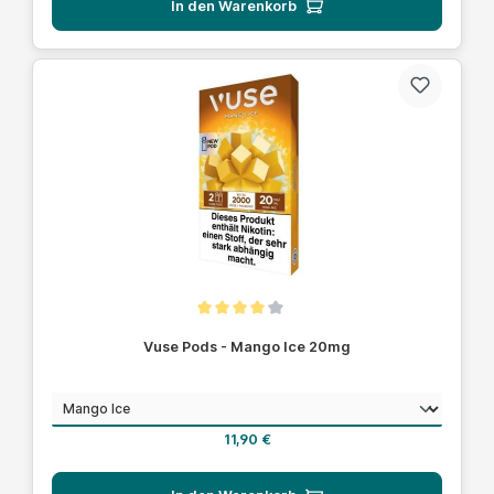
In den Warenkorb
Durchschnittliche Bewertung von 4 von 5 Sternen
Vuse Pods - Mango Ice 20mg
auswählen
Geschmack
Regulärer Preis:
11,90 €