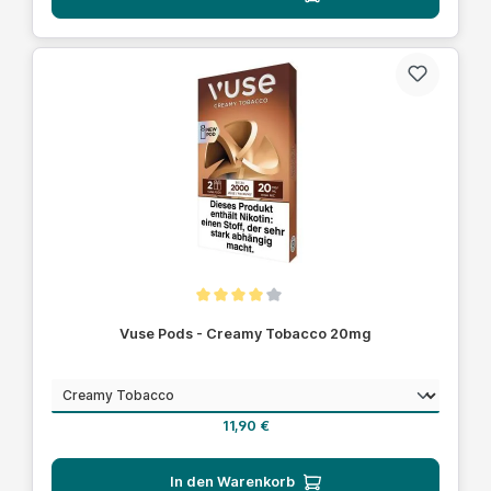
Durchschnittliche Bewertung von 4 von 5 Sternen
Vuse Pods - Creamy Tobacco 20mg
auswählen
Geschmack
Regulärer Preis:
11,90 €
In den Warenkorb