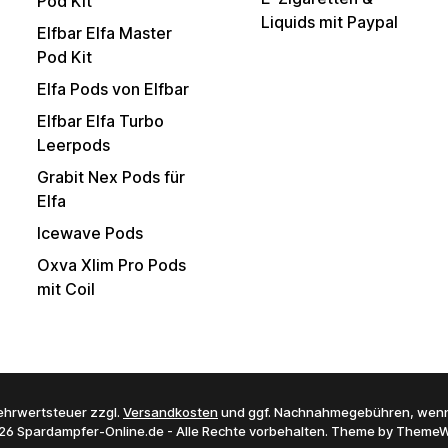
Pod Kit
Liquids mit Paypal
Elfbar Elfa Master
Pod Kit
Elfa Pods von Elfbar
Elfbar Elfa Turbo
Leerpods
Grabit Nex Pods für
Elfa
Icewave Pods
Oxva Xlim Pro Pods
mit Coil
 Mehrwertsteuer zzgl.
Versandkosten
und ggf. Nachnahmegebühren, wenn
26 Spardampfer-Online.de - Alle Rechte vorbehalten. Theme by
ThemeW