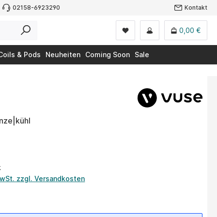
02158-6923290
Kontakt
0,00 €
Coils & Pods
Neuheiten
Coming Soon
Sale
nze|kühl
k
MwSt. zzgl. Versandkosten