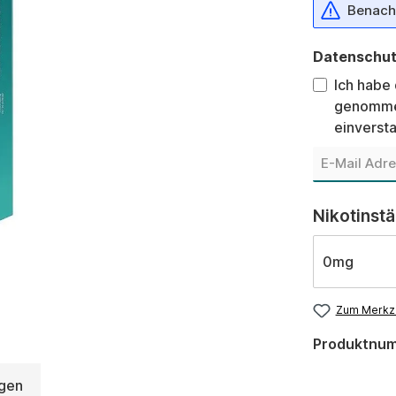
Benachr
Datenschu
Ich habe
genomme
einverst
Nikotinst
0mg
Zum Merkze
Produktnu
gen