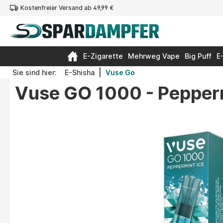
Kostenfreier Versand ab 49,99 €
springen
Zur Hauptnavigation springen
E-Zigarette
Mehrweg Vape
Big Puff
E
|
Sie sind hier:
E-Shisha
Vuse Go
Vuse GO 1000 - Pepperm
Bildergalerie überspringen