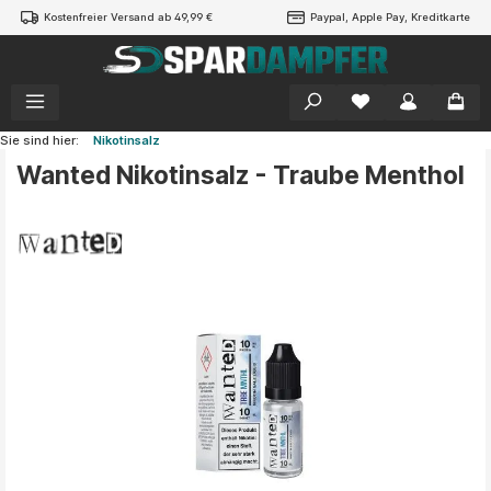
Kostenfreier Versand ab 49,99 €
Paypal, Apple Pay, Kreditkarte
alt springen
Sie sind hier:
Nikotinsalz
Wanted Nikotinsalz - Traube Menthol
Bildergalerie überspringen