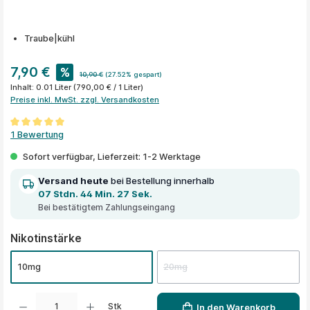
Traube|kühl
7,90 €
%
10,90 €
(27.52% gespart)
Inhalt:
0.01 Liter
(790,00 € / 1 Liter)
Preise inkl. MwSt. zzgl. Versandkosten
Durchschnittliche Bewertung von 5 von 5 Sternen
1 Bewertung
Sofort verfügbar, Lieferzeit: 1-2 Werktage
Versand heute
bei Bestellung innerhalb
07 Stdn. 44 Min. 27 Sek.
Bei bestätigtem Zahlungseingang
auswählen
Nikotinstärke
10mg
20mg
Produkt Anzahl: Gib den gewünschten Wert ein oder benutze die Schaltflächen um die A
Stk
In den Warenkorb