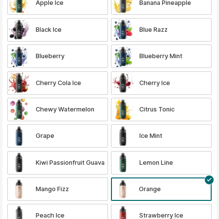
Apple Ice
Banana Pineapple
Black Ice
Blue Razz
Blueberry
Blueberry Mint
Cherry Cola Ice
Cherry Ice
Chewy Watermelon
Citrus Tonic
Grape
Ice Mint
Kiwi Passionfruit Guava
Lemon Line
Mango Fizz
Orange
Peach Ice
Strawberry Ice