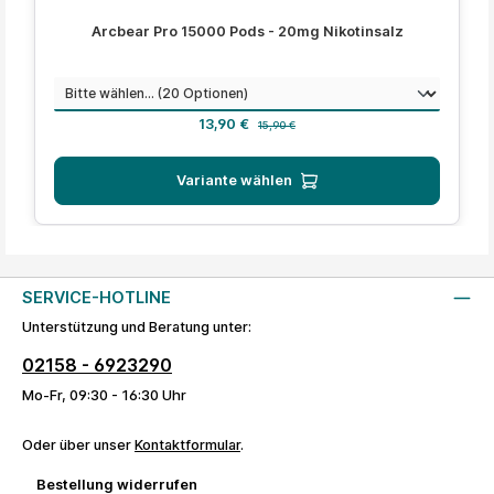
Durchschnittliche Bewertung von 4.4 von 5 Sternen
Arcbear Pro 15000 Pods - 20mg Nikotinsalz
auswählen
Geschmack
Verkaufspreis:
Regulärer Preis:
13,90 €
15,90 €
Variante wählen
SERVICE-HOTLINE
Unterstützung und Beratung unter:
02158 - 6923290
Mo-Fr, 09:30 - 16:30 Uhr
Oder über unser
Kontaktformular
.
Bestellung widerrufen