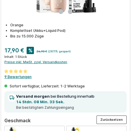
Orange
Komplettset (Akku+Liquid Pod)
Bis zu 15.000 Züge
17,90 €
%
24,90 €
(28.11% gespart)
Inhalt:
1 Stück
Preise inkl. MwSt. zzgl. Versandkosten
Durchschnittliche Bewertung von 5 von 5 Sternen
9 Bewertungen
Sofort verfügbar, Lieferzeit: 1-2 Werktage
Versand morgen
bei Bestellung innerhalb
14 Stdn. 08 Min. 33 Sek.
Bei bestätigtem Zahlungseingang
Zurücksetzen
auswählen
Geschmack