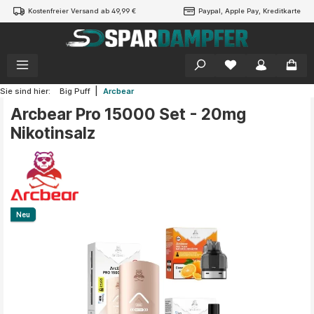
Kostenfreier Versand ab 49,99 €
Paypal, Apple Pay, Kreditkarte
alt springen
|
Sie sind hier:
Big Puff
Arcbear
Arcbear Pro 15000 Set - 20mg
Nikotinsalz
Bildergalerie überspringen
Neu
Neu