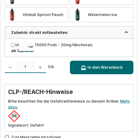
Vimbull Apricot Peach
Watermelon Ice
Zubehör direkt mitbestellen:
Arcbear Pro 15000 Pods - 20mg Nikotinsalz
ab 13,90 €
Produkt Anzahl: Gib den gewünschten Wert ein oder benutze die Schaltflächen um die A
Stk
In den Warenkorb
CLP-/REACH-Hinweise
Bitte beachten Sie die Gefahrenhinweise zu diesem Artikel.
Mehr
dazu.
Signalwort: Gefahr!
Zum Merkzettel hinzufügen