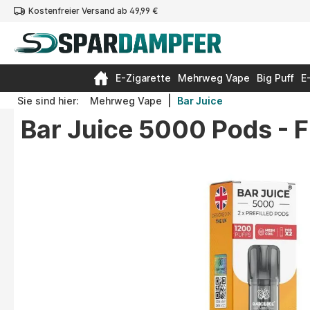
Kostenfreier Versand ab 49,99 €
springen
Zur Hauptnavigation springen
E-Zigarette
Mehrweg Vape
Big Puff
E
|
Sie sind hier:
Mehrweg Vape
Bar Juice
Bar Juice 5000 Pods - 
Bildergalerie überspringen