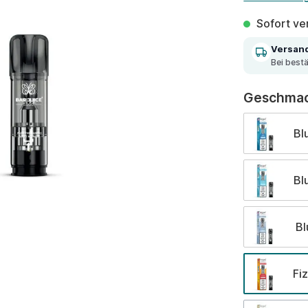
Sofort ver
Versan
Bei best
Geschma
Bl
Bl
Bl
Fi