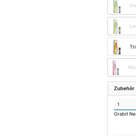
Fr
Le
Tr
Wat
Zubehör d
Grabit N