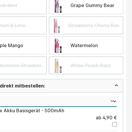
esh Mint
Grape Gummy Bear
mon & Lime
Strawberry Cherry Raspberr
iple Mango
Watermelon
ermelon Strawberry Kiwi
White Peach Razz
irekt mitbestellen:
ex Akku Basisgerät - 500mAh
ab 4,90 €