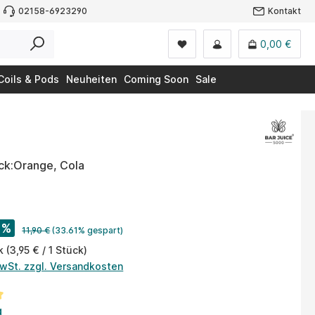
02158-6923290
Kontakt
0,00 €
Coils & Pods
Neuheiten
Coming Soon
Sale
k:Orange, Cola
%
11,90 €
(33.61% gespart)
ck
(3,95 € / 1 Stück)
MwSt. zzgl. Versandkosten
tliche Bewertung von 5 von 5 Sternen
g