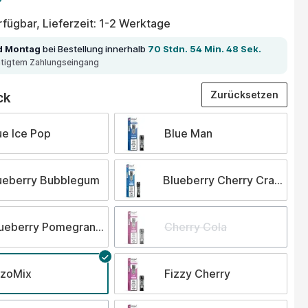
fügbar, Lieferzeit: 1-2 Werktage
d Montag
bei Bestellung innerhalb
70 Stdn. 54 Min. 48 Sek.
ätigtem Zahlungseingang
auswählen
Zurücksetzen
ck
ue Ice Pop
Blue Man
ueberry Bubblegum
Blueberry Cherry Cranberr
ueberry Pomegranate
Cherry Cola
zzoMix
Fizzy Cherry