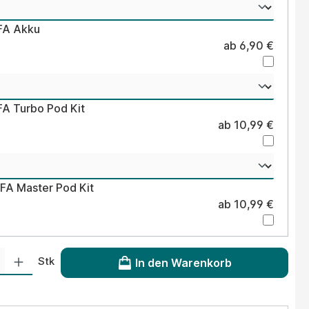
LFA Akku
ab 6,90 €
FA Turbo Pod Kit
ab 10,99 €
LFA Master Pod Kit
ab 10,99 €
 Gib den gewünschten Wert ein oder benutze die Schaltflächen um die Anzahl
Stk
In den Warenkorb