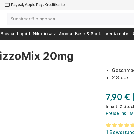
Paypal, Apple Pay, Kreditkarte
-Shisha
Liquid
Nikotinsalz
Aroma
Base & Shots
Verdampfer
FizzoMix 20mg
Geschmac
2 Stück
7,90 €
Inhalt:
2 Stü
Preise inkl. 
Durchschnit
1 Bewertun