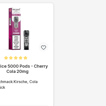
hnittliche Bewertung von 5 von 5 Sternen
uice 5000 Pods - Cherry
Cola 20mg
hmack:Kirsche, Cola
ück