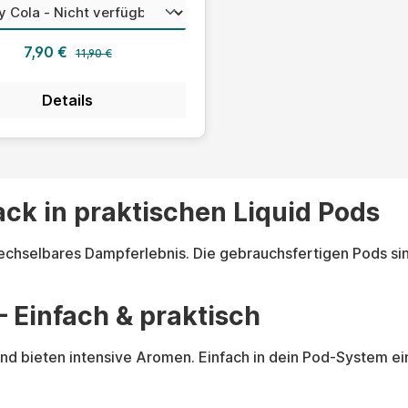
auswählen
chmack
Regulärer Preis:
Verkaufspreis:
7,90 €
11,90 €
Details
ack in praktischen Liquid Pods
wechselbares Dampferlebnis. Die gebrauchsfertigen Pods si
– Einfach & praktisch
t und bieten intensive Aromen. Einfach in dein Pod-System 