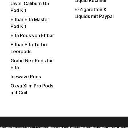
Liquid Rechner
Uwell Caliburn G5
E-Zigaretten &
Pod Kit
Liquids mit Paypal
Elfbar Elfa Master
Pod Kit
Elfa Pods von Elfbar
Elfbar Elfa Turbo
Leerpods
Grabit Nex Pods für
Elfa
Icewave Pods
Oxva Xlim Pro Pods
mit Coil
 Mehrwertsteuer zzgl.
Versandkosten
und ggf. Nachnahmegebühren, wenn