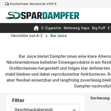
Kostenfreier Versand ab 49,99 €
springen
Zur Hauptnavigation springen
E-Zigarette
Mehrweg Vape
Big Puff
E
Hersteller von A-Z
Bar Juice
Bar Juice bietet Dampfer:innen eine klare Alter
Nikotinerlebnisse beliebter Einwegprodukte in ein flex
Großbritannien hergestellt und folgen klar definierte
stabil bleiben und dabei reproduzierbar funktionieren. 
aber flexibel einsetzbar und langfristig zuverlässig ble
Dampfer nachvollzie
Sortierung
Filter
Geschmacksbereich