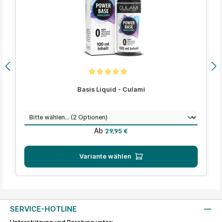
Durchschnittliche Bewertung von 5 von 5 Sternen
Basis Liquid - Culami
auswählen
Menge
Regulärer Preis:
Ab
29,95 €
Variante wählen
SERVICE-HOTLINE