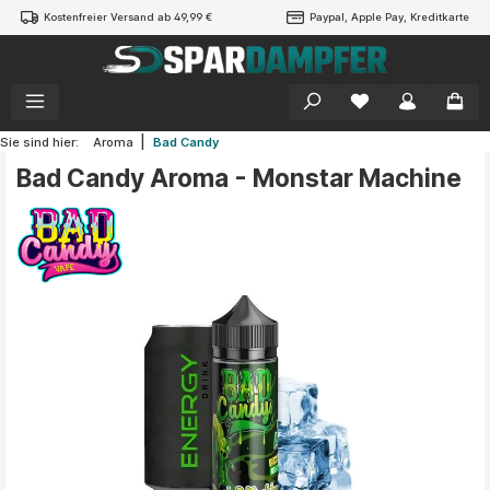
Kostenfreier Versand ab 49,99 €
Paypal, Apple Pay, Kreditkarte
alt springen
|
Sie sind hier:
Aroma
Bad Candy
Bad Candy Aroma - Monstar Machine
Bildergalerie überspringen