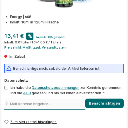
Energy | süß
Inhalt: 10ml in 120ml Flasche
13,41 €
%
14,90 €
(10% gespart)
Inhalt:
0.01 Liter
(1.341,00 € / 1 Liter)
Preise inkl. MwSt. zzgl. Versandkosten
Im Zulauf
Benachrichtige mich, sobald der Artikel lieferbar ist.
Datenschutz
Ich habe die
Datenschutzbestimmungen
zur Kenntnis genommen
und die
AGB
gelesen und bin mit ihnen einverstanden.
*
Benachrichtigen
Zum Merkzettel hinzufügen