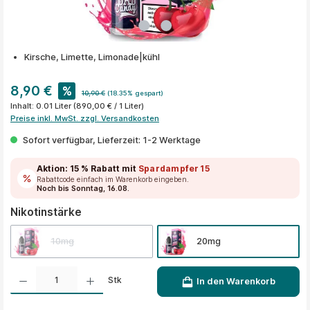
Kirsche, Limette, Limonade|kühl
8,90 €
%
10,90 €
(18.35% gespart)
Inhalt:
0.01 Liter
(890,00 € / 1 Liter)
Preise inkl. MwSt. zzgl. Versandkosten
Sofort verfügbar, Lieferzeit: 1-2 Werktage
Aktion:
15 % Rabatt
mit
Spardampfer15
Rabattcode einfach im Warenkorb eingeben.
Noch bis Sonntag, 16.08.
auswählen
Nikotinstärke
10mg
20mg
Produkt Anzahl: Gib den gewünschten Wert ein oder benutze die Schaltflächen um die A
Stk
In den Warenkorb