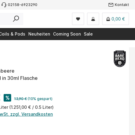
02158-6923290
Kontakt
0,00 €
Coils & Pods
Neuheiten
Coming Soon
Sale
mbeere
ml in 30ml Flasche
€
%
13,90 €
(10% gespart)
Liter
(1.251,00 € / 0.5 Liter)
MwSt. zzgl. Versandkosten