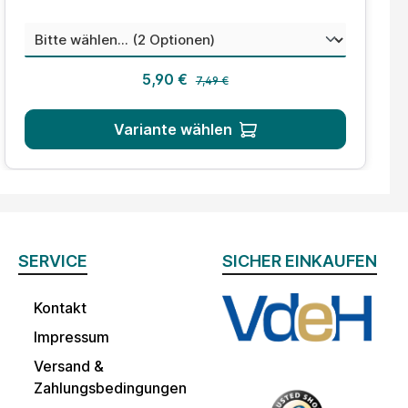
auswählen
Mischungsverhältnis
Regulärer Preis:
Verkaufspreis:
5,90 €
7,49 €
Variante wählen
SERVICE
SICHER EINKAUFEN
Kontakt
Impressum
Versand &
Zahlungsbedingungen