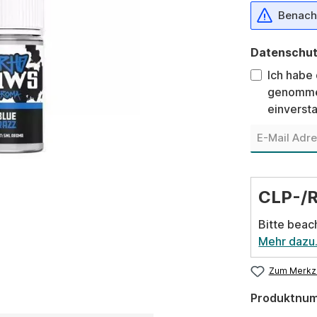
Benachr
Datenschu
Ich habe
genomme
einverst
CLP-/
Bitte beac
Mehr dazu
Zum Merkze
Produktnu