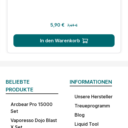
Regulärer Preis:
Verkaufspreis:
5,90 €
7,49 €
In den Warenkorb
BELIEBTE
INFORMATIONEN
PRODUKTE
Unsere Hersteller
Arcbear Pro 15000
Treueprogramm
Set
Blog
Vaporesso Dojo Blast
Liquid Tool
X Set