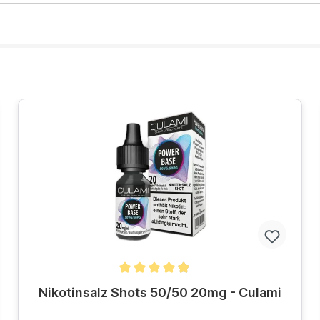
Durchschnittliche Bewertung von 4.8 von 5 Sternen
Nikotinsalz Shots 50/50 20mg - Culami