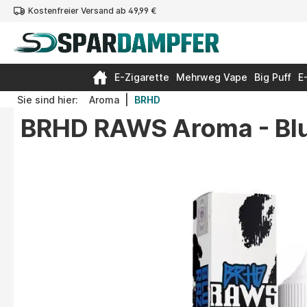
Kostenfreier Versand ab 49,99 €
springen
Zur Hauptnavigation springen
E-Zigarette
Mehrweg Vape
Big Puff
E
|
Sie sind hier:
Aroma
BRHD
BRHD RAWS Aroma - Bl
Bildergalerie überspringen