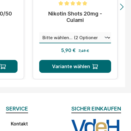
tung von 4.8 von 5 Sternen
Durchschnittliche Bewertung von 5 von 5
50/50
Nikotin Shots 20mg -
Culami
auswä
Mischungsverhältnis
 Preis:
Regulärer Preis:
s:
Verkaufspreis:
5,90 €
7,49 €
Variante wählen
SERVICE
SICHER EINKAUFEN
Kontakt