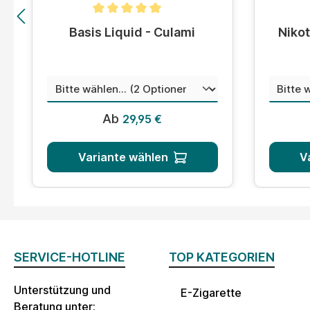
Durchschnittliche Bewertung von 5 von 5 Sternen
Durchsc
Basis Liquid - Culami
Nikot
auswählen
Menge
Misc
Regulärer Preis:
Ab
29,95 €
Variante wählen
V
SERVICE-HOTLINE
TOP KATEGORIEN
Unterstützung und
E-Zigarette
Beratung unter: