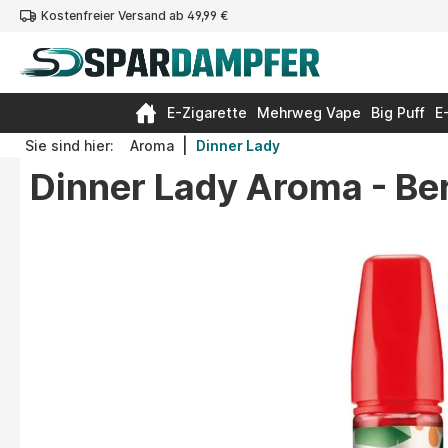
Kostenfreier Versand ab 49,99 €
springen
Zur Hauptnavigation springen
E-Zigarette
Mehrweg Vape
Big Puff
E
|
Sie sind hier:
Aroma
Dinner Lady
Dinner Lady Aroma - Ber
Bildergalerie überspringen