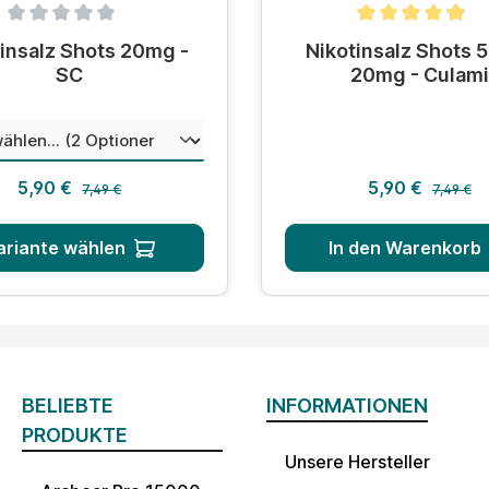
hnittliche Bewertung von 0 von 5 Sternen
Durchschnittliche Bewer
insalz Shots 20mg -
Nikotinsalz Shots 
SC
20mg - Culami
auswählen
hungsverhältnis
Regulärer Preis:
Regulärer
Verkaufspreis:
Verkaufsprei
5,90 €
5,90 €
7,49 €
7,49 €
ariante wählen
In den Warenkorb
BELIEBTE
INFORMATIONEN
PRODUKTE
Unsere Hersteller