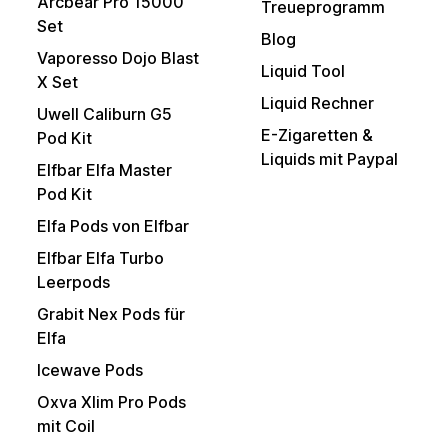
Arcbear Pro 15000
Treueprogramm
Set
Blog
Vaporesso Dojo Blast
Liquid Tool
X Set
Liquid Rechner
Uwell Caliburn G5
E-Zigaretten &
Pod Kit
Liquids mit Paypal
Elfbar Elfa Master
Pod Kit
Elfa Pods von Elfbar
Elfbar Elfa Turbo
Leerpods
Grabit Nex Pods für
Elfa
Icewave Pods
Oxva Xlim Pro Pods
mit Coil