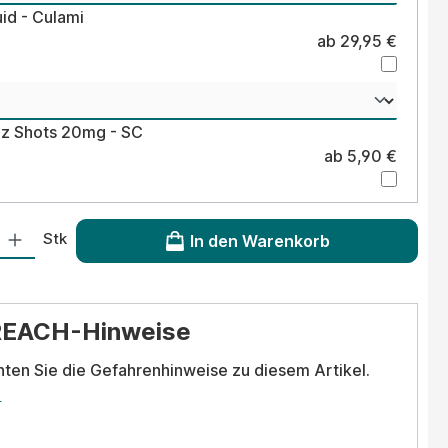
uid - Culami
ab 29,95 €
lz Shots 20mg - SC
ab 5,90 €
 Gib den gewünschten Wert ein oder benutze die Schaltflächen um die Anzahl
Stk
In den Warenkorb
REACH-Hinweise
hten Sie die Gefahrenhinweise zu diesem Artikel.
.