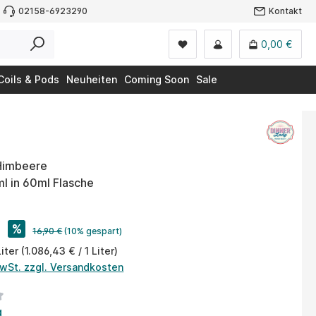
02158-6923290
Kontakt
0,00 €
Coils & Pods
Neuheiten
Coming Soon
Sale
 Himbeere
4ml in 60ml Flasche
€
%
16,90 €
(10% gespart)
Liter
(1.086,43 € / 1 Liter)
MwSt. zzgl. Versandkosten
tliche Bewertung von 3 von 5 Sternen
g