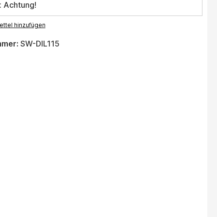
: Achtung!
ttel hinzufügen
mmer:
SW-DIL115