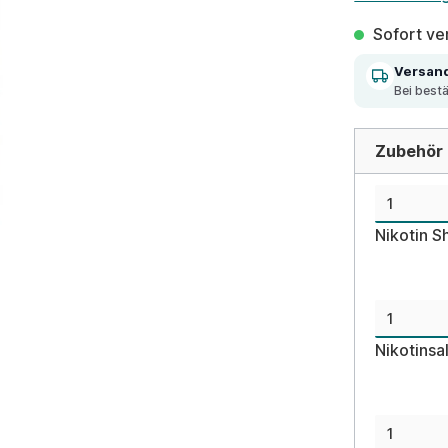
Sofort ver
Versan
Bei best
Zubehör d
Nikotin S
Nikotinsa