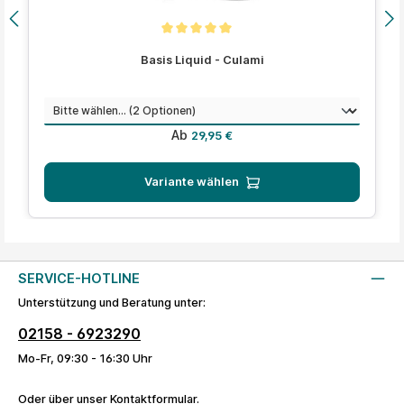
Durchschnittliche Bewertung von 5 von 5 Sternen
Basis Liquid - Culami
auswählen
Menge
Regulärer Preis:
Ab
29,95 €
Variante wählen
SERVICE-HOTLINE
Unterstützung und Beratung unter:
02158 - 6923290
Mo-Fr, 09:30 - 16:30 Uhr
Oder über unser
Kontaktformular
.