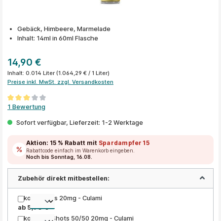
Gebäck, Himbeere, Marmelade
Inhalt: 14ml in 60ml Flasche
14,90 €
Inhalt:
0.014 Liter
(1.064,29 € / 1 Liter)
Preise inkl. MwSt. zzgl. Versandkosten
Durchschnittliche Bewertung von 3 von 5 Sternen
1 Bewertung
Sofort verfügbar, Lieferzeit: 1-2 Werktage
Aktion:
15 % Rabatt
mit
Spardampfer15
Rabattcode einfach im Warenkorb eingeben.
Noch bis Sonntag, 16.08.
Zubehör direkt mitbestellen:
Nikotin Shots 20mg - Culami
ab 5,90 €
Nikotinsalz Shots 50/50 20mg - Culami