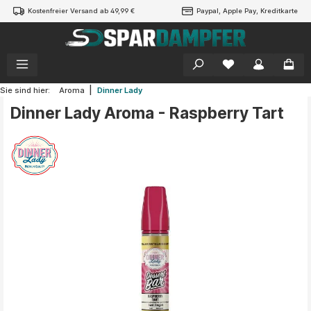
Kostenfreier Versand ab 49,99 €
Paypal, Apple Pay, Kreditkarte
alt springen
|
Sie sind hier:
Aroma
Dinner Lady
Dinner Lady Aroma - Raspberry Tart
Bildergalerie überspringen