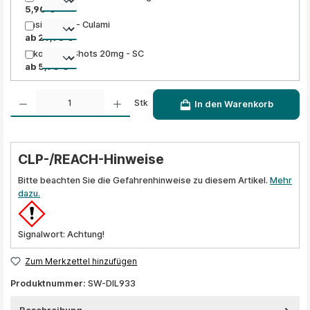
5,90 €
Basis Liquid - Culami
ab 29,95 €
Nikotinsalz Shots 20mg - SC
ab 5,90 €
Produkt Anzahl: Gib den gewünschten Wert ein oder benutze die Schaltflächen um die A
Stk
In den Warenkorb
CLP-/REACH-Hinweise
Bitte beachten Sie die Gefahrenhinweise zu diesem Artikel.
Mehr
dazu.
Signalwort: Achtung!
Zum Merkzettel hinzufügen
Produktnummer:
SW-DIL933