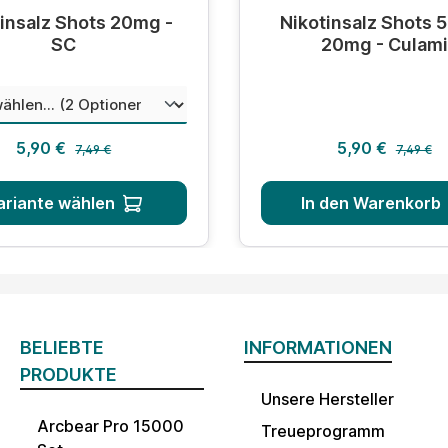
hnittliche Bewertung von 0 von 5 Sternen
Durchschnittliche Bewer
insalz Shots 20mg -
Nikotinsalz Shots 
SC
20mg - Culami
auswählen
hungsverhältnis
Regulärer Preis:
Regulärer
Verkaufspreis:
Verkaufsprei
5,90 €
5,90 €
7,49 €
7,49 €
ariante wählen
In den Warenkorb
BELIEBTE
INFORMATIONEN
PRODUKTE
Unsere Hersteller
Arcbear Pro 15000
Treueprogramm