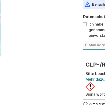
Benachr
Datenschu
Ich habe
genomme
einverst
CLP-/
Bitte beac
Mehr dazu
Signalwort
Zum Merkze