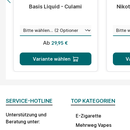
Durchschnittliche Bewertung von 5 von 5 Sternen
Durchsc
Basis Liquid - Culami
Nikot
auswählen
Menge
Misc
Regulärer Preis:
Ab
29,95 €
Variante wählen
V
SERVICE-HOTLINE
TOP KATEGORIEN
Unterstützung und
E-Zigarette
Beratung unter:
Mehrweg Vapes