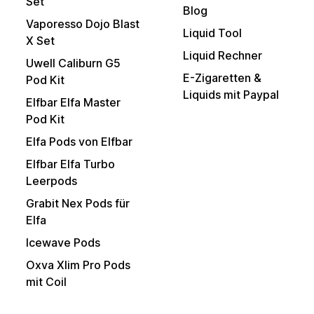
Set
Blog
Vaporesso Dojo Blast
Liquid Tool
X Set
Liquid Rechner
Uwell Caliburn G5
E-Zigaretten &
Pod Kit
Liquids mit Paypal
Elfbar Elfa Master
Pod Kit
Elfa Pods von Elfbar
Elfbar Elfa Turbo
Leerpods
Grabit Nex Pods für
Elfa
Icewave Pods
Oxva Xlim Pro Pods
mit Coil