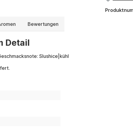
Produktnu
 Aromen
Bewertungen
m Detail
Geschmacksnote: Slushice|kühl
fert.