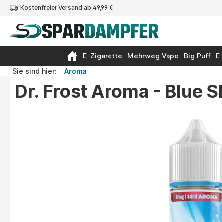
Kostenfreier Versand ab 49,99 €
springen
Zur Hauptnavigation springen
E-Zigarette
Mehrweg Vape
Big Puff
E
Sie sind hier:
Aroma
Dr. Frost Aroma - Blue S
Bildergalerie überspringen