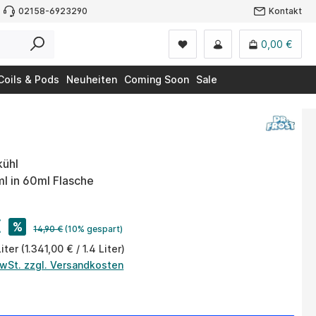
02158-6923290
Kontakt
0,00 €
Coils & Pods
Neuheiten
Coming Soon
Sale
kühl
4ml in 60ml Flasche
€
%
14,90 €
(10% gespart)
Liter
(1.341,00 € / 1.4 Liter)
MwSt. zzgl. Versandkosten