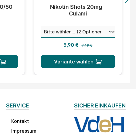
tung von 4.8 von 5 Sternen
Durchschnittliche Bewertung von 5 von 5
50/50
Nikotin Shots 20mg -
Culami
auswä
Mischungsverhältnis
 Preis:
Regulärer Preis:
s:
Verkaufspreis:
5,90 €
7,49 €
Variante wählen
SERVICE
SICHER EINKAUFEN
Kontakt
Impressum