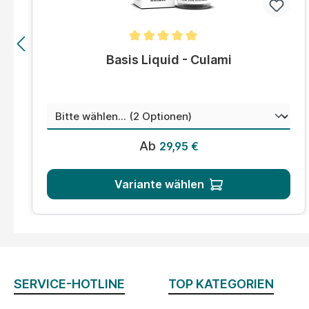
Durchschnittliche Bewertung von 5 von 5 Sternen
Basis Liquid - Culami
auswählen
Menge
Regulärer Preis:
Ab
29,95 €
Variante wählen
SERVICE-HOTLINE
TOP KATEGORIEN