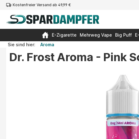
Kostenfreier Versand ab 49,99 €
springen
Zur Hauptnavigation springen
E-Zigarette
Mehrweg Vape
Big Puff
E
Sie sind hier:
Aroma
Dr. Frost Aroma - Pink 
Bildergalerie überspringen