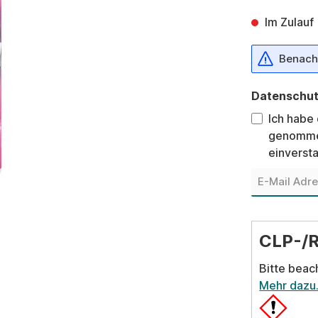
Im Zulauf
Benachr
Datenschu
Ich habe
genomme
einverst
CLP-/
Bitte beac
Mehr dazu