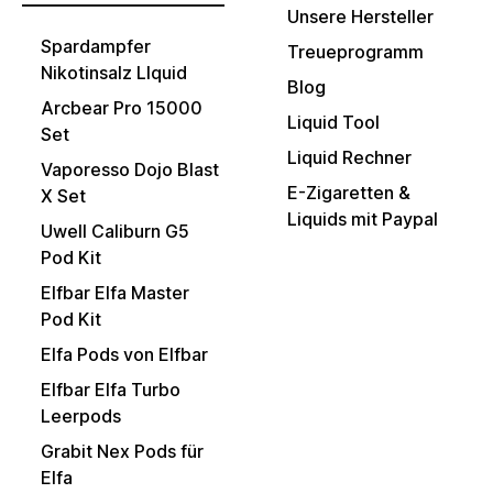
Unsere Hersteller
Spardampfer
Treueprogramm
Nikotinsalz LIquid
Blog
Arcbear Pro 15000
Liquid Tool
Set
Liquid Rechner
Vaporesso Dojo Blast
E-Zigaretten &
X Set
Liquids mit Paypal
Uwell Caliburn G5
Pod Kit
Elfbar Elfa Master
Pod Kit
Elfa Pods von Elfbar
Elfbar Elfa Turbo
Leerpods
Grabit Nex Pods für
Elfa