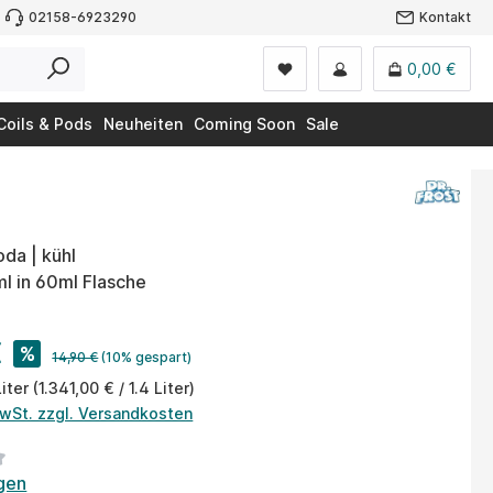
02158-6923290
Kontakt
0,00 €
Coils & Pods
Neuheiten
Coming Soon
Sale
da | kühl
4ml in 60ml Flasche
€
%
14,90 €
(10% gespart)
Liter
(1.341,00 € / 1.4 Liter)
MwSt. zzgl. Versandkosten
tliche Bewertung von 3.5 von 5 Sternen
gen