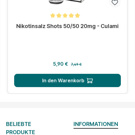
Durchschnittliche Bewertung von 4.8 von 5 Sternen
Nikotinsalz Shots 50/50 20mg - Culami
Regulärer Preis:
Verkaufspreis:
5,90 €
7,49 €
In den Warenkorb
BELIEBTE
INFORMATIONEN
PRODUKTE