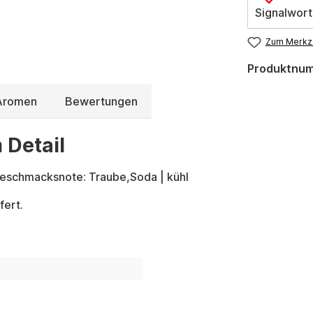
Signalwort
Zum Merkze
Produktnu
 Aromen
Bewertungen
 Detail
Geschmacksnote: Traube,Soda | kühl
fert.