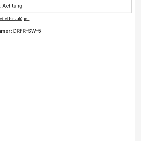
: Achtung!
ttel hinzufügen
mmer:
DRFR-SW-5