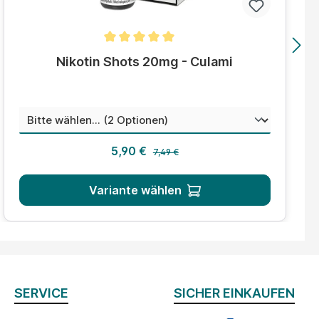
Durchschnittliche Bewertung von 5 von 5 Sternen
Nikotin Shots 20mg - Culami
auswählen
Mischungsverhältnis
Regulärer Preis:
Verkaufspreis:
5,90 €
7,49 €
Variante wählen
SERVICE
SICHER EINKAUFEN