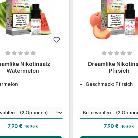
chnittliche Bewertung von 0 von 5 Sternen
Durchschnittliche Bewer
eamlike Nikotinsalz -
Dreamlike Nikotins
Watermelon
Pfirsich
ermelon
Geschmack: Pfirsich
auswählen
au
tinstärke
Nikotinstärke
Regulärer Preis:
Regulärer
Verkaufspreis:
Verkaufsprei
7,90 €
7,90 €
10,90 €
10,90 €