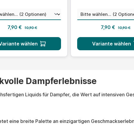
auswählen
au
tinstärke
Nikotinstärke
Regulärer Preis:
Regulärer
Verkaufspreis:
Verkaufsprei
7,90 €
7,90 €
10,90 €
10,90 €
Variante wählen
Variante wählen
kvolle Dampferlebnisse
hsfertigen Liquids für Dampfer, die Wert auf intensiven Ge
ietet eine breite Palette an einzigartigen Geschmackserleb