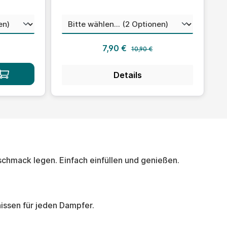
swählen
auswählen
Nikotinstärke
 Preis:
s:
Regulärer Preis:
Verkaufspreis:
7,90 €
10,90 €
Details
schmack legen. Einfach einfüllen und genießen.
nissen für jeden Dampfer.