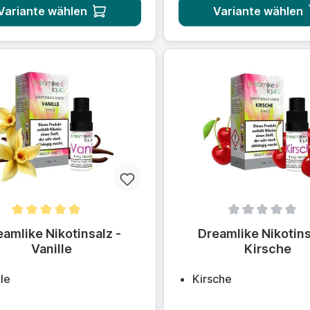
Variante wählen
Variante wählen
hnittliche Bewertung von 5 von 5 Sternen
Durchschnittliche Bewer
eamlike Nikotinsalz -
Dreamlike Nikotins
Vanille
Kirsche
lle
Kirsche