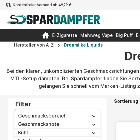
Kostenfreier Versand ab 49,99 €
springen
Zur Hauptnavigation springen
E-Zigarette
Mehrweg Vape
Big Puff
E
Hersteller von A-Z
Dreamlike Liquids
Dr
Bei den klaren, unkomplizierten Geschmacksrichtungen 
MTL-Setup dampfen. Bei Spardampfer finden Sie Sorten
gelangen Sie schnell vom Marken-Listing 
Sortierung
Filter
Geschmacksbereich
Geschmacksnote
Kühl