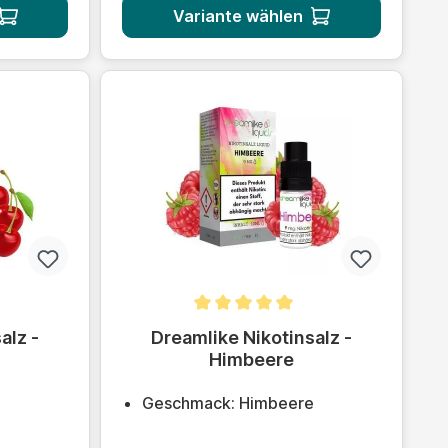
Variante wählen
tung von 0 von 5 Sternen
Durchschnittliche Bewertung von 5 von 5 
alz -
Dreamlike Nikotinsalz -
Himbeere
Geschmack: Himbeere