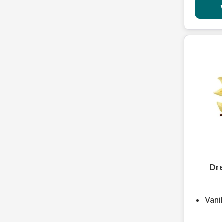
Durchsc
Dr
Vani