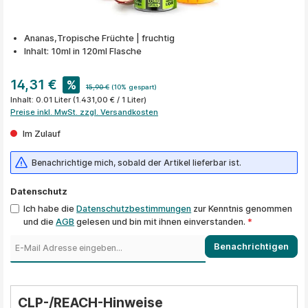
Ananas,Tropische Früchte | fruchtig
Inhalt: 10ml in 120ml Flasche
14,31 €
%
15,90 €
(10% gespart)
Inhalt:
0.01 Liter
(1.431,00 € / 1 Liter)
Preise inkl. MwSt. zzgl. Versandkosten
Im Zulauf
Benachrichtige mich, sobald der Artikel lieferbar ist.
Datenschutz
Ich habe die
Datenschutzbestimmungen
zur Kenntnis genommen
und die
AGB
gelesen und bin mit ihnen einverstanden.
*
Benachrichtigen
CLP-/REACH-Hinweise