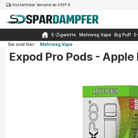
Kostenfreier Versand ab 49,99 €
springen
Zur Hauptnavigation springen
E-Zigarette
Mehrweg Vape
Big Puff
E
Sie sind hier:
Mehrweg Vape
Expod Pro Pods - Appl
Bildergalerie überspringen