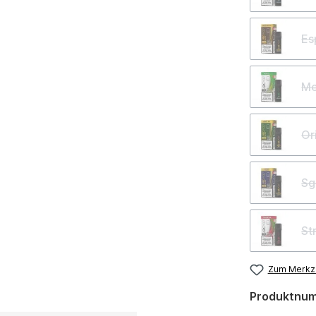
Es
Me
Or
Sg
St
Zum Merkze
Produktnu