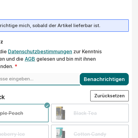
ichtige mich, sobald der Artikel lieferbar ist.
tz
 die
Datenschutzbestimmungen
zur Kenntnis
n und die
AGB
gelesen und bin mit ihnen
anden.
*
Benachrichtigen
auswählen
Zurücksetzen
ck
ple Peach
Black Tea
ueberry Ice
Cotton Candy