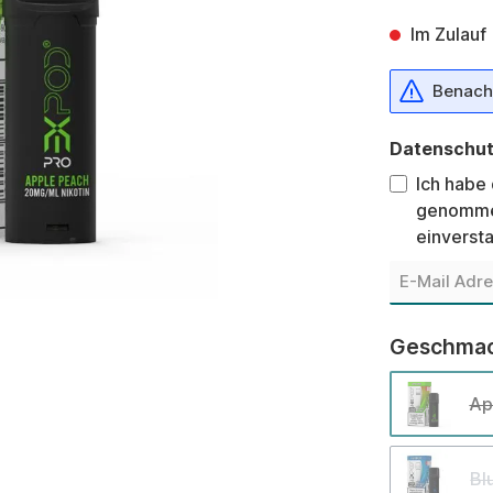
Im Zulauf
Benachr
Datenschu
Ich habe
genomme
einverst
Geschma
Ap
Bl