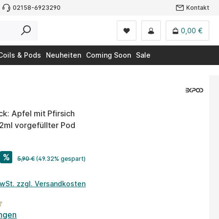
02158-6923290
Kontakt
0,00 €
Coils & Pods
Neuheiten
Coming Soon
Sale
: Apfel mit Pfirsich
 2ml vorgefüllter Pod
%
5,90 €
(49.32% gespart)
MwSt. zzgl. Versandkosten
tliche Bewertung von 4.7 von 5 Sternen
ngen