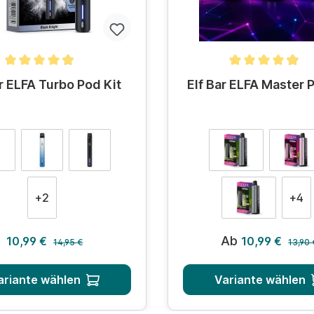
n
hnittliche Bewertung von 4.9 von 5 Sternen
Durchschnittliche Bewer
r ELFA Turbo Pod Kit
Elf Bar ELFA Master 
auswählen
auswähle
e
Farbe
+
2
+
4
Regulärer Preis:
Regulä
Verkaufspreis:
Verkaufspreis:
Ab
10,99 €
10,99 €
14,95 €
13,90 
ariante wählen
Variante wählen