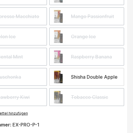
presso Macchiato
Mango Passionfruit
lon Ice
Orange Ice
iental Mint
Raspberry Banana
uschonka
Shisha Double Apple
rawberry Kiwi
Tobacco Classic
ttel hinzufügen
mmer:
EX-PRO-P-1