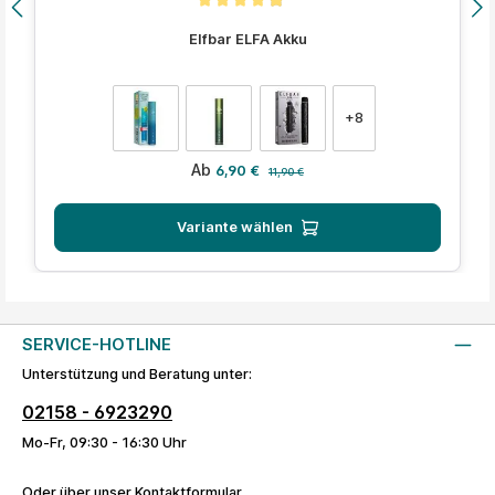
Durchschnittliche Bewertung von 4.9 von 5 Sternen
Elfbar ELFA Akku
auswählen
Farbe
+
8
Verkaufspreis:
Regulärer Preis:
Ab
6,90 €
11,90 €
Variante wählen
SERVICE-HOTLINE
Unterstützung und Beratung unter:
02158 - 6923290
Mo-Fr, 09:30 - 16:30 Uhr
Oder über unser
Kontaktformular
.