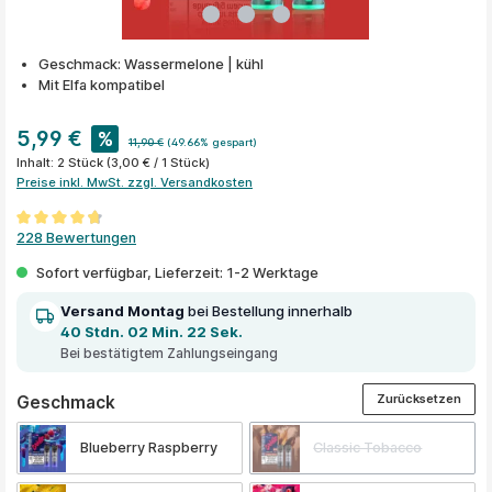
Geschmack: Wassermelone | kühl
Mit Elfa kompatibel
5,99 €
%
11,90 €
(49.66% gespart)
Inhalt:
2 Stück
(3,00 € / 1 Stück)
Preise inkl. MwSt. zzgl. Versandkosten
Durchschnittliche Bewertung von 4.8 von 5 Sternen
228 Bewertungen
Sofort verfügbar, Lieferzeit: 1-2 Werktage
Versand Montag
bei Bestellung innerhalb
40 Stdn. 02 Min. 22 Sek.
Bei bestätigtem Zahlungseingang
Zurücksetzen
auswählen
Geschmack
Blueberry Raspberry
Classic Tobacco