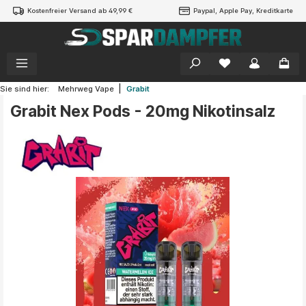
Kostenfreier Versand ab 49,99 €
Paypal, Apple Pay, Kreditkarte
alt springen
|
Sie sind hier:
Mehrweg Vape
Grabit
Grabit Nex Pods - 20mg Nikotinsalz
Bildergalerie überspringen