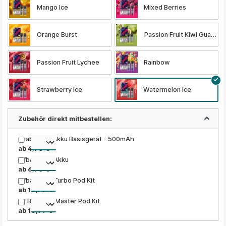
Mango Ice
Mixed Berries
Orange Burst
Passion Fruit Kiwi Guava
Passion Fruit Lychee
Rainbow
Strawberry Ice
Watermelon Ice
Zubehör direkt mitbestellen:
Grabit Nex Akku Basisgerät - 500mAh
ab 4,90 €
Elfbar ELFA Akku
ab 6,90 €
Elfbar ELFA Turbo Pod Kit
ab 10,99 €
Elf Bar ELFA Master Pod Kit
ab 10,99 €