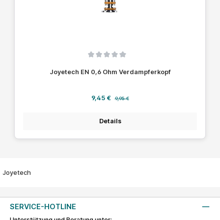
Durchschnittliche Bewertung von 0 von 5 Sternen
Joyetech EN 0,6 Ohm Verdampferkopf
Verkaufspreis:
Regulärer Preis:
9,45 €
9,95 €
Details
Joyetech
SERVICE-HOTLINE
Unterstützung und Beratung unter: