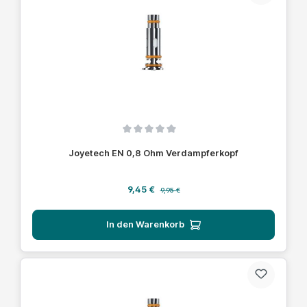
Durchschnittliche Bewertung von 0 von 5 Sternen
Joyetech EN 0,8 Ohm Verdampferkopf
Verkaufspreis:
Regulärer Preis:
9,45 €
9,95 €
In den Warenkorb