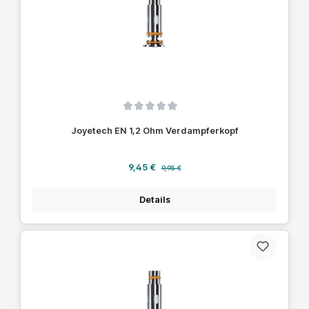
Durchschnittliche Bewertung von 0 von 5 Sternen
Joyetech EN 1,2 Ohm Verdampferkopf
Verkaufspreis:
Regulärer Preis:
9,45 €
9,95 €
Details