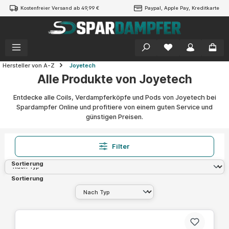
Kostenfreier Versand ab 49,99 €
Paypal, Apple Pay, Kreditkarte
alt springen
Hersteller von A-Z
Joyetech
Alle Produkte von Joyetech
Entdecke alle Coils, Verdampferköpfe und Pods von Joyetech bei
Spardampfer Online und profitiere von einem guten Service und
günstigen Preisen.
Filter
Sortierung
Sortierung