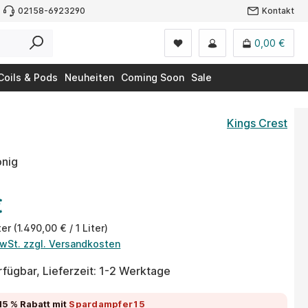
02158-6923290
Kontakt
0,00 €
Coils & Pods
Neuheiten
Coming Soon
Sale
Kings Crest
onig
€
ter
(1.490,00 € / 1 Liter)
MwSt. zzgl. Versandkosten
fügbar, Lieferzeit: 1-2 Werktage
15 % Rabatt
mit
Spardampfer15