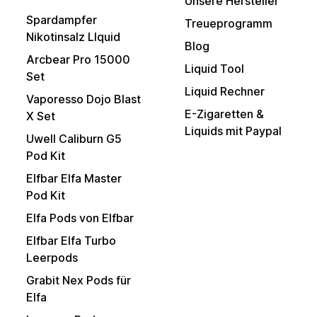
Unsere Hersteller
Spardampfer
Treueprogramm
Nikotinsalz LIquid
Blog
Arcbear Pro 15000
Liquid Tool
Set
Liquid Rechner
Vaporesso Dojo Blast
E-Zigaretten &
X Set
Liquids mit Paypal
Uwell Caliburn G5
Pod Kit
Elfbar Elfa Master
Pod Kit
Elfa Pods von Elfbar
Elfbar Elfa Turbo
Leerpods
Grabit Nex Pods für
Elfa