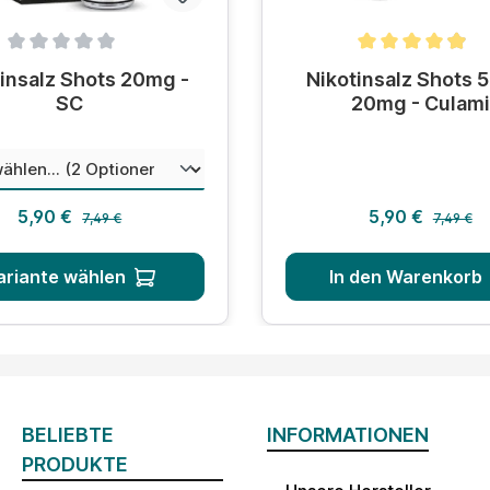
hnittliche Bewertung von 0 von 5 Sternen
Durchschnittliche Bewer
insalz Shots 20mg -
Nikotinsalz Shots 
SC
20mg - Culami
auswählen
hungsverhältnis
Regulärer Preis:
Regulärer
Verkaufspreis:
Verkaufsprei
5,90 €
5,90 €
7,49 €
7,49 €
ariante wählen
In den Warenkorb
BELIEBTE
INFORMATIONEN
PRODUKTE