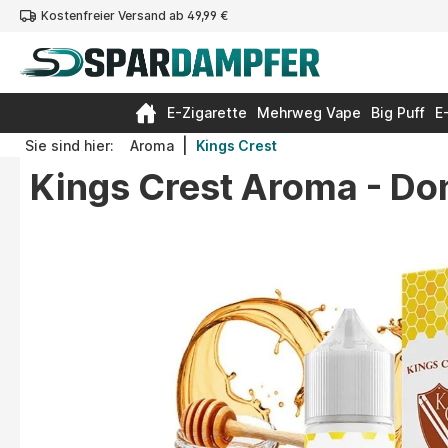
Kostenfreier Versand ab 49,99 €
springen
Zur Hauptnavigation springen
E-Zigarette
Mehrweg Vape
Big Puff
E
|
Sie sind hier:
Aroma
Kings Crest
Kings Crest Aroma - Do
Bildergalerie überspringen