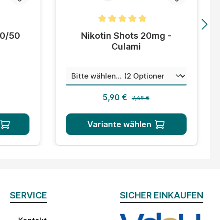
tung von 4.8 von 5 Sternen
Durchschnittliche Bewertung von 5 von 5
50/50
Nikotin Shots 20mg -
Culami
auswä
Mischungsverhältnis
 Preis:
Regulärer Preis:
s:
Verkaufspreis:
5,90 €
7,49 €
Variante wählen
SERVICE
SICHER EINKAUFEN