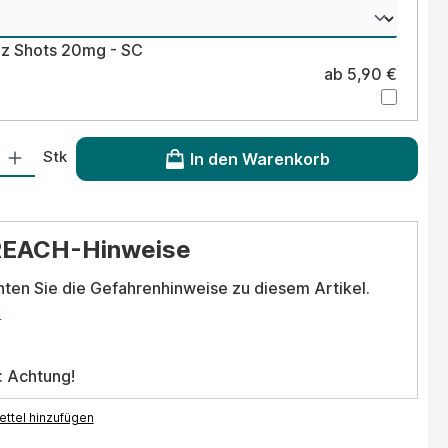
lz Shots 20mg - SC
ab 5,90 €
 Gib den gewünschten Wert ein oder benutze die Schaltflächen um die Anzahl
Stk
In den Warenkorb
REACH-Hinweise
hten Sie die Gefahrenhinweise zu diesem Artikel.
.
: Achtung!
ttel hinzufügen