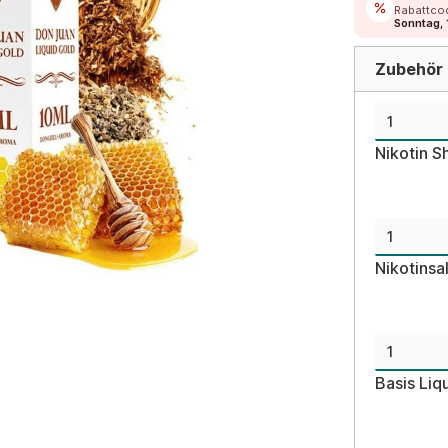
Rabattco
Sonntag, 
Zubehör d
Nikotin S
Nikotinsa
Basis Liq