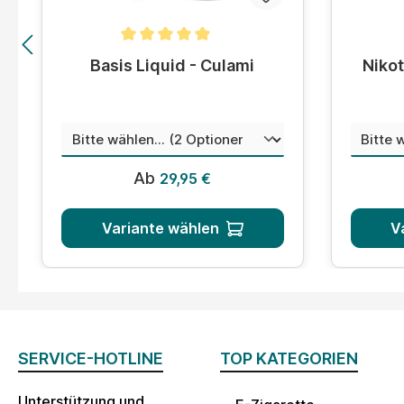
Durchschnittliche Bewertung von 5 von 5 Sternen
Durchsc
Basis Liquid - Culami
Nikot
auswählen
Menge
Misc
Regulärer Preis:
Ab
29,95 €
Variante wählen
V
SERVICE-HOTLINE
TOP KATEGORIEN
Unterstützung und