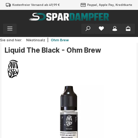
Kostenfreier Versand ab 49,99 €
Paypal, Apple Pay, Kreditkarte
alt springen
|
Sie sind hier:
Nikotinsalz
Ohm Brew
Liquid The Black - Ohm Brew
Bildergalerie überspringen