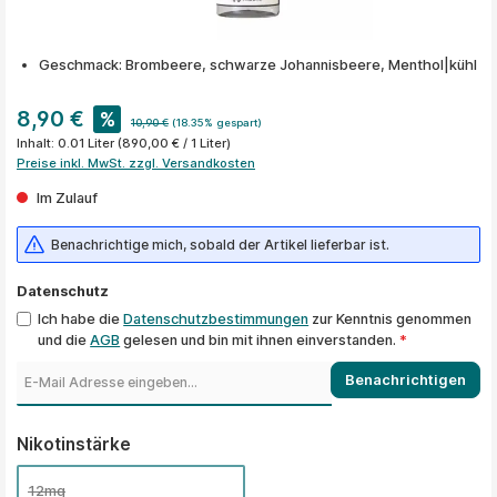
Geschmack: Brombeere, schwarze Johannisbeere, Menthol|kühl
8,90 €
%
10,90 €
(18.35% gespart)
Inhalt:
0.01 Liter
(890,00 € / 1 Liter)
Preise inkl. MwSt. zzgl. Versandkosten
Im Zulauf
Benachrichtige mich, sobald der Artikel lieferbar ist.
Datenschutz
Ich habe die
Datenschutzbestimmungen
zur Kenntnis genommen
und die
AGB
gelesen und bin mit ihnen einverstanden.
*
Benachrichtigen
auswählen
Nikotinstärke
12mg