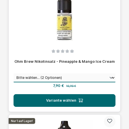
Durchschnittliche Bewertung von 0 von 5 Sternen
Ohm Brew Nikotinsalz - Pineapple & Mango Ice Cream
auswählen
Nikotinstärke
Verkaufspreis:
Regulärer Preis:
7,90 €
10,90 €
Variante wählen
Nur 1 auf Lager!