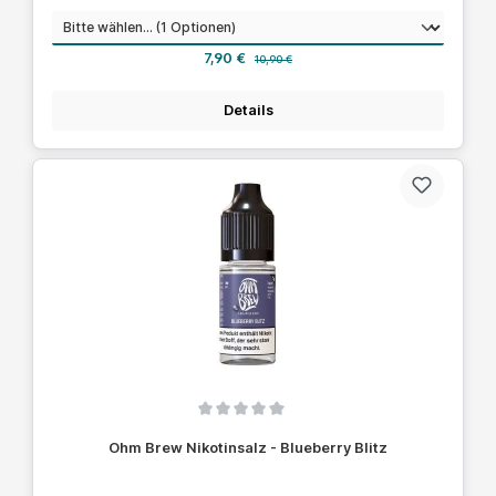
auswählen
Nikotinstärke
Verkaufspreis:
Regulärer Preis:
7,90 €
10,90 €
Details
Durchschnittliche Bewertung von 0 von 5 Sternen
Ohm Brew Nikotinsalz - Blueberry Blitz