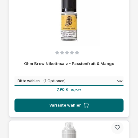
Durchschnittliche Bewertung von 0 von 5 Sternen
Ohm Brew Nikotinsalz - Passionfruit & Mango
auswählen
Nikotinstärke
Verkaufspreis:
Regulärer Preis:
7,90 €
10,90 €
Variante wählen