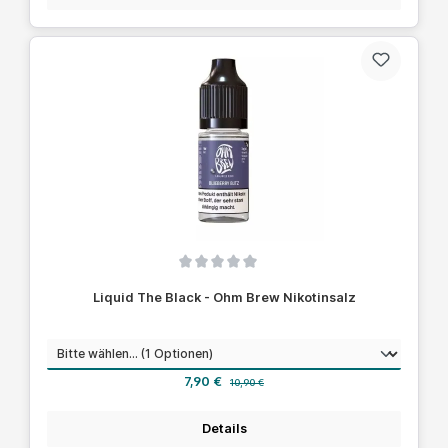
Durchschnittliche Bewertung von 0 von 5 Sternen
Liquid The Black - Ohm Brew Nikotinsalz
auswählen
Nikotinstärke
Verkaufspreis:
Regulärer Preis:
7,90 €
10,90 €
Details