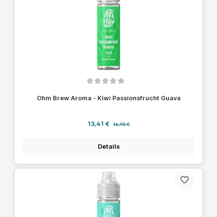
Durchschnittliche Bewertung von 0 von 5 Sternen
Ohm Brew Aroma - Kiwi Passionsfrucht Guava
Verkaufspreis:
Regulärer Preis:
13,41 €
14,90 €
Details