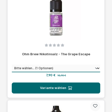
Durchschnittliche Bewertung von 0 von 5 Sternen
Ohm Brew Nikotinsalz - The Grape Escape
auswählen
Nikotinstärke
Verkaufspreis:
Regulärer Preis:
7,90 €
10,90 €
Variante wählen