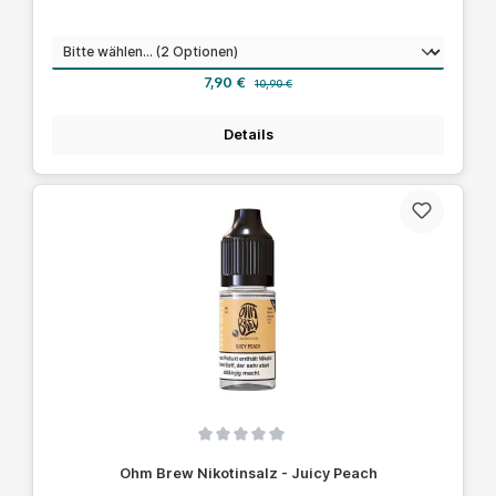
auswählen
Nikotinstärke
Verkaufspreis:
Regulärer Preis:
7,90 €
10,90 €
Details
Durchschnittliche Bewertung von 0 von 5 Sternen
Ohm Brew Nikotinsalz - Juicy Peach