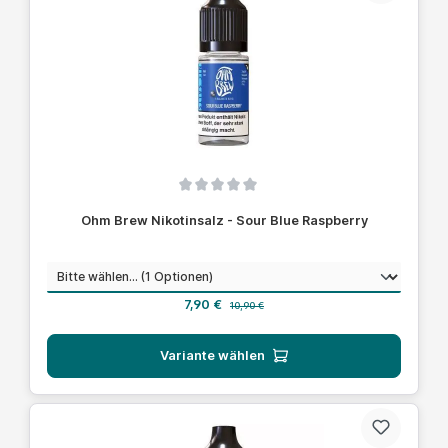
Durchschnittliche Bewertung von 0 von 5 Sternen
Ohm Brew Nikotinsalz - Sour Blue Raspberry
auswählen
Nikotinstärke
Verkaufspreis:
Regulärer Preis:
7,90 €
10,90 €
Variante wählen