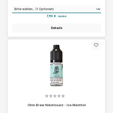
auswählen
Nikotinstärke
Verkaufspreis:
Regulärer Preis:
7,90 €
10,90 €
Details
Durchschnittliche Bewertung von 0 von 5 Sternen
Ohm Brew Nikotinsalz - Ice Menthol