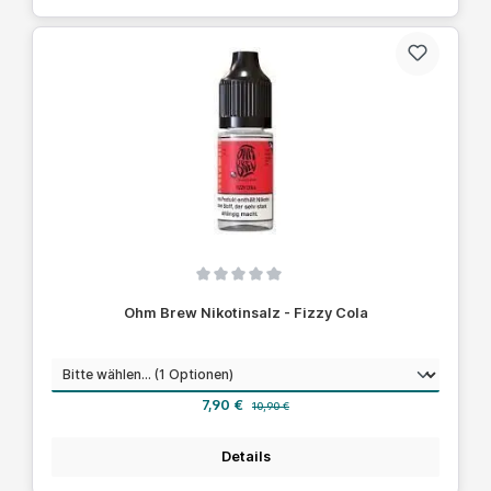
Durchschnittliche Bewertung von 0 von 5 Sternen
Ohm Brew Nikotinsalz - Fizzy Cola
auswählen
Nikotinstärke
Verkaufspreis:
Regulärer Preis:
7,90 €
10,90 €
Details