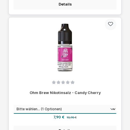
Details
Durchschnittliche Bewertung von 0 von 5 Sternen
Ohm Brew Nikotinsalz - Candy Cherry
auswählen
Nikotinstärke
Verkaufspreis:
Regulärer Preis:
7,90 €
10,90 €