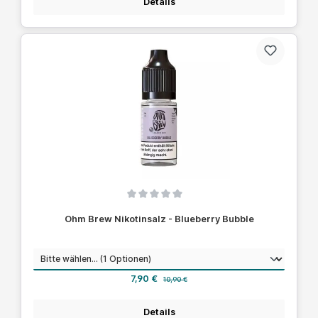
Details
Durchschnittliche Bewertung von 0 von 5 Sternen
Ohm Brew Nikotinsalz - Blueberry Bubble
auswählen
Nikotinstärke
Verkaufspreis:
Regulärer Preis:
7,90 €
10,90 €
Details