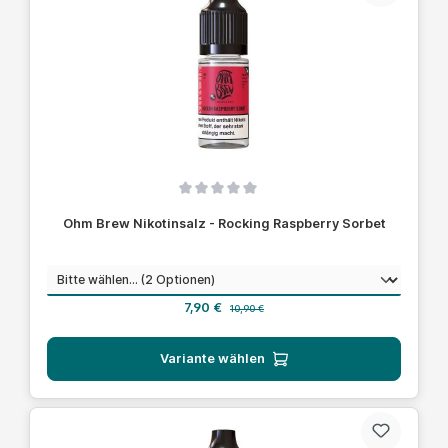
Durchschnittliche Bewertung von 0 von 5 Sternen
Ohm Brew Nikotinsalz - Rocking Raspberry Sorbet
auswählen
Nikotinstärke
Verkaufspreis:
Regulärer Preis:
7,90 €
10,90 €
Variante wählen