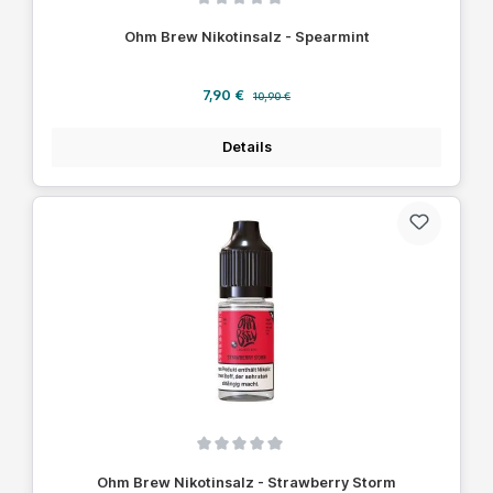
Durchschnittliche Bewertung von 0 von 5 Sternen
Ohm Brew Nikotinsalz - Spearmint
Verkaufspreis:
Regulärer Preis:
7,90 €
10,90 €
Details
Durchschnittliche Bewertung von 0 von 5 Sternen
Ohm Brew Nikotinsalz - Strawberry Storm