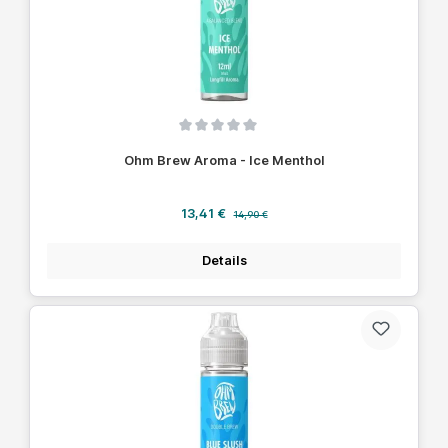
Durchschnittliche Bewertung von 0 von 5 Sternen
Ohm Brew Aroma - Ice Menthol
Verkaufspreis:
Regulärer Preis:
13,41 €
14,90 €
Details