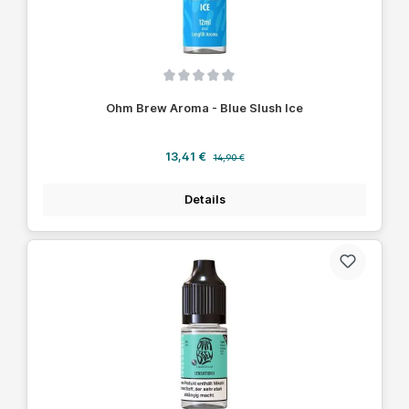
Durchschnittliche Bewertung von 0 von 5 Sternen
Ohm Brew Aroma - Blue Slush Ice
Verkaufspreis:
Regulärer Preis:
13,41 €
14,90 €
Details