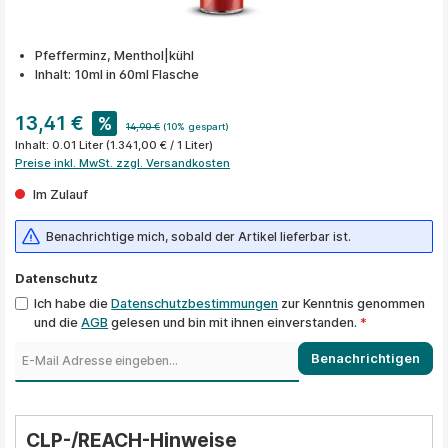
Pfefferminz, Menthol|kühl
Inhalt: 10ml in 60ml Flasche
13,41 €
%
14,90 €
(10% gespart)
Inhalt:
0.01 Liter
(1.341,00 € / 1 Liter)
Preise inkl. MwSt. zzgl. Versandkosten
Im Zulauf
Benachrichtige mich, sobald der Artikel lieferbar ist.
Datenschutz
Ich habe die
Datenschutzbestimmungen
zur Kenntnis genommen
und die
AGB
gelesen und bin mit ihnen einverstanden.
*
Benachrichtigen
CLP-/REACH-Hinweise