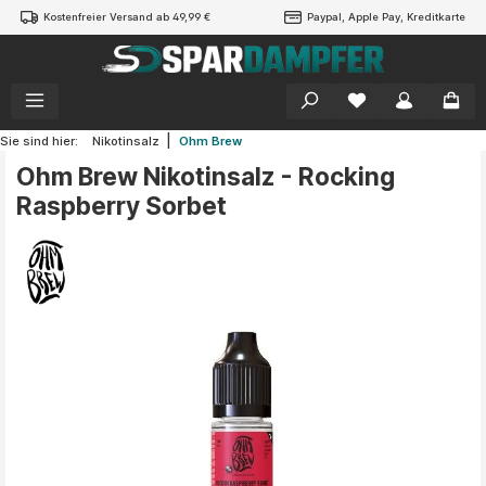
Kostenfreier Versand ab 49,99 €
Paypal, Apple Pay, Kreditkarte
alt springen
|
Sie sind hier:
Nikotinsalz
Ohm Brew
Ohm Brew Nikotinsalz - Rocking
Raspberry Sorbet
Bildergalerie überspringen