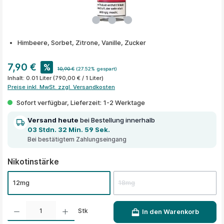
Himbeere, Sorbet, Zitrone, Vanille, Zucker
7,90 €
%
10,90 €
(27.52% gespart)
Inhalt:
0.01 Liter
(790,00 € / 1 Liter)
Preise inkl. MwSt. zzgl. Versandkosten
Sofort verfügbar, Lieferzeit: 1-2 Werktage
Versand heute
bei Bestellung innerhalb
03 Stdn. 32 Min. 59 Sek.
Bei bestätigtem Zahlungseingang
auswählen
Nikotinstärke
12mg
18mg
Produkt Anzahl: Gib den gewünschten Wert ein oder benutze die Schaltflächen um die A
Stk
In den Warenkorb