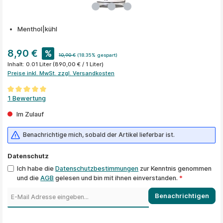
Menthol|kühl
8,90 €
%
10,90 €
(18.35% gespart)
Inhalt:
0.01 Liter
(890,00 € / 1 Liter)
Preise inkl. MwSt. zzgl. Versandkosten
Durchschnittliche Bewertung von 5 von 5 Sternen
1 Bewertung
Im Zulauf
Benachrichtige mich, sobald der Artikel lieferbar ist.
Datenschutz
Ich habe die
Datenschutzbestimmungen
zur Kenntnis genommen
und die
AGB
gelesen und bin mit ihnen einverstanden.
*
Benachrichtigen