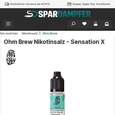
Kostenfreier Versand ab 49,99 €
Paypal, Apple Pay, Kreditkarte
alt springen
|
Sie sind hier:
Nikotinsalz
Ohm Brew
Ohm Brew Nikotinsalz - Sensation X
Bildergalerie überspringen