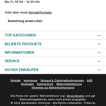
Mo-Fr, 09:30 - 16:30 Uhr
Oder über unser
Kontaktformular
.
Bestellung widerrufen
TOP KATEGORIEN
BELIEBTE PRODUKTE
INFORMATIONEN
SERVICE
SICHER EINKAUFEN
Kontakt
Impressum
Versand & Zahlungsbedingungen
AGB
Rückgabe
Datenschutz
Widerrufsbelehrung
Hinweise zur Batterieentsorgung
Alle Preise inkl. gesetzl. Mehrwertsteuer zzgl.
Versandkosten
und ggf.
Nachnahmegebühren, wenn nicht anders angegeben.
© 2026 Spardampfer-Online.de - Alle Rechte vorbehalten. Theme by