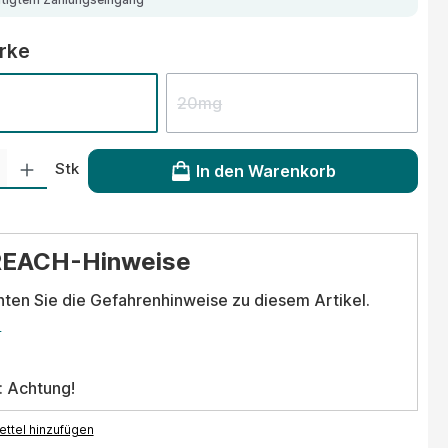
auswählen
ärke
20mg
 Gib den gewünschten Wert ein oder benutze die Schaltflächen um die Anzahl
Stk
In den Warenkorb
REACH-Hinweise
hten Sie die Gefahrenhinweise zu diesem Artikel.
.
: Achtung!
ttel hinzufügen