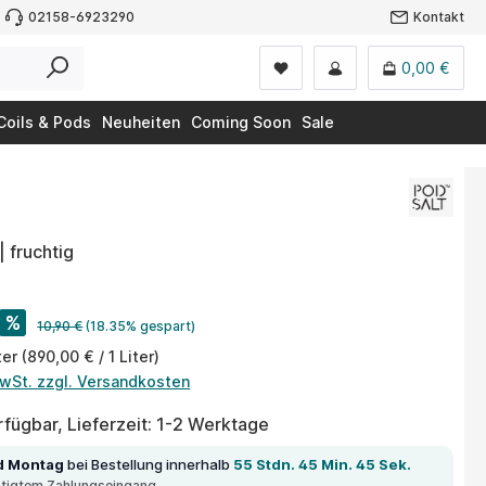
02158-6923290
Kontakt
0,00 €
Coils & Pods
Neuheiten
Coming Soon
Sale
| fruchtig
%
10,90 €
(18.35% gespart)
ter
(890,00 € / 1 Liter)
MwSt. zzgl. Versandkosten
fügbar, Lieferzeit: 1-2 Werktage
d Montag
bei Bestellung innerhalb
55 Stdn. 45 Min. 45 Sek.
ätigtem Zahlungseingang