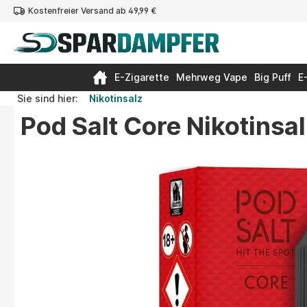
Kostenfreier Versand ab 49,99 €
springen
Zur Hauptnavigation springen
E-Zigarette
Mehrweg Vape
Big Puff
E
Sie sind hier:
Nikotinsalz
Pod Salt Core Nikotinsa
Bildergalerie überspringen