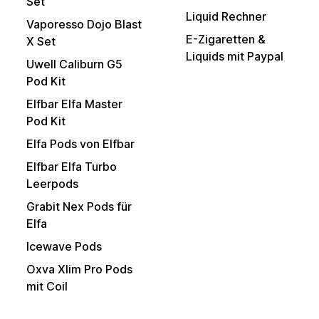
Set
Liquid Rechner
Vaporesso Dojo Blast
E-Zigaretten &
X Set
Liquids mit Paypal
Uwell Caliburn G5
Pod Kit
Elfbar Elfa Master
Pod Kit
Elfa Pods von Elfbar
Elfbar Elfa Turbo
Leerpods
Grabit Nex Pods für
Elfa
Icewave Pods
Oxva Xlim Pro Pods
mit Coil