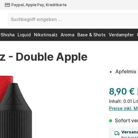
Paypal, Apple Pay, Kreditkarte
-Shisha
Liquid
Nikotinsalz
Aroma
Base & Shots
Verdampfer
lz - Double Apple
Apfelmix 
8,90 €
Inhalt:
0.01 Li
Preise inkl. 
Sofort ver
Versan
Bei best