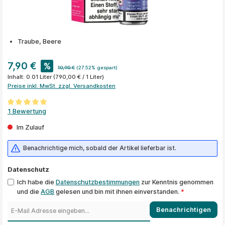
Traube, Beere
7,90 €
%
10,90 €
(27.52% gespart)
Inhalt:
0.01 Liter
(790,00 € / 1 Liter)
Preise inkl. MwSt. zzgl. Versandkosten
Durchschnittliche Bewertung von 5 von 5 Sternen
1 Bewertung
Im Zulauf
Benachrichtige mich, sobald der Artikel lieferbar ist.
Datenschutz
Ich habe die
Datenschutzbestimmungen
zur Kenntnis genommen
und die
AGB
gelesen und bin mit ihnen einverstanden.
*
Benachrichtigen