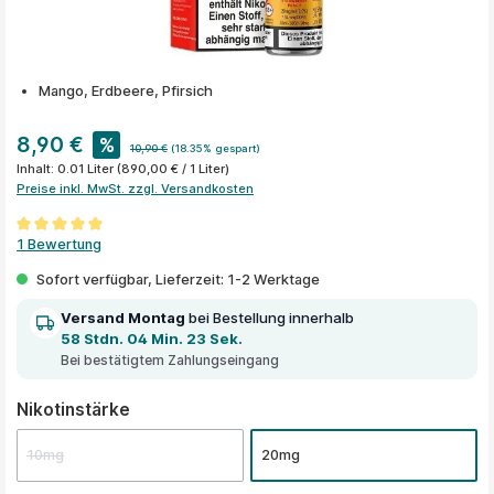
Mango, Erdbeere, Pfirsich
8,90 €
%
10,90 €
(18.35% gespart)
Inhalt:
0.01 Liter
(890,00 € / 1 Liter)
Preise inkl. MwSt. zzgl. Versandkosten
Durchschnittliche Bewertung von 5 von 5 Sternen
1 Bewertung
Sofort verfügbar, Lieferzeit: 1-2 Werktage
Versand Montag
bei Bestellung innerhalb
58 Stdn. 04 Min. 23 Sek.
Bei bestätigtem Zahlungseingang
auswählen
Nikotinstärke
10mg
20mg