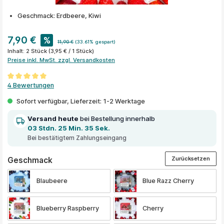
Geschmack: Erdbeere, Kiwi
7,90 €
%
11,90 €
(33.61% gespart)
Inhalt:
2 Stück
(3,95 € / 1 Stück)
Preise inkl. MwSt. zzgl. Versandkosten
Durchschnittliche Bewertung von 5 von 5 Sternen
4 Bewertungen
Sofort verfügbar, Lieferzeit: 1-2 Werktage
Versand heute
bei Bestellung innerhalb
03 Stdn. 25 Min. 35 Sek.
Bei bestätigtem Zahlungseingang
Zurücksetzen
auswählen
Geschmack
Blaubeere
Blue Razz Cherry
Blueberry Raspberry
Cherry