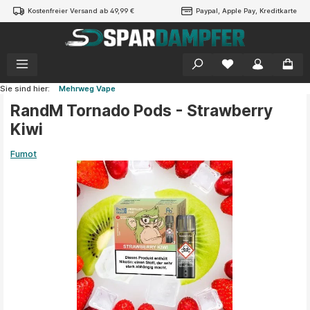
Kostenfreier Versand ab 49,99 €
Paypal, Apple Pay, Kreditkarte
alt springen
Sie sind hier:
Mehrweg Vape
RandM Tornado Pods - Strawberry
Kiwi
Fumot
Bildergalerie überspringen