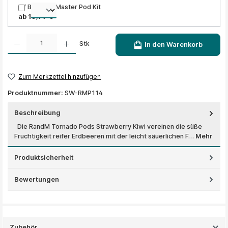
Elf Bar ELFA Master Pod Kit
ab 10,99 €
Produkt Anzahl: Gib den gewünschten Wert ein oder benutze die Schaltflächen um die A
Stk
In den Warenkorb
Zum Merkzettel hinzufügen
Produktnummer:
SW-RMP114
Beschreibung
Die RandM Tornado Pods Strawberry Kiwi vereinen die süße
Fruchtigkeit reifer Erdbeeren mit der leicht säuerlichen F…
Mehr
Produktsicherheit
Bewertungen
Zubehör