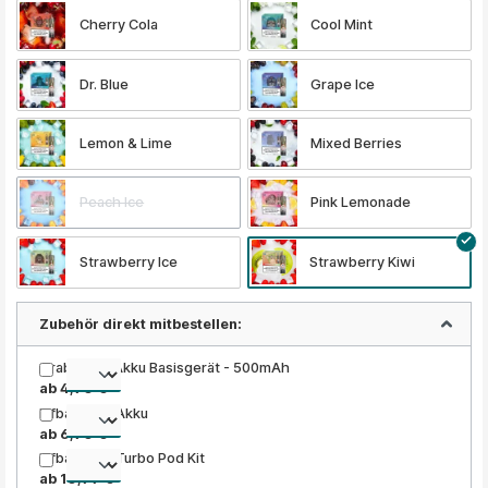
Cherry Cola
Cool Mint
Dr. Blue
Grape Ice
Lemon & Lime
Mixed Berries
Peach Ice
Pink Lemonade
Strawberry Ice
Strawberry Kiwi
Zubehör direkt mitbestellen:
Grabit Nex Akku Basisgerät - 500mAh
ab 4,90 €
Elfbar ELFA Akku
ab 6,90 €
Elfbar ELFA Turbo Pod Kit
ab 10,99 €