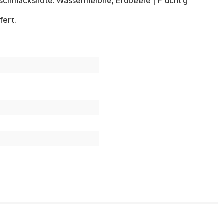
schmacksnote: Wassermelone, Erdbeere | Fruchtig
fert.