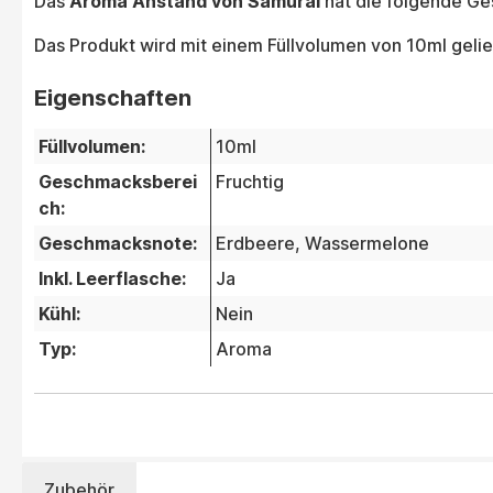
Das
Aroma Anstand von Samurai
hat die folgende Ge
Das Produkt wird mit einem Füllvolumen von 10ml gelie
Eigenschaften
Füllvolumen:
10ml
Geschmacksberei
Fruchtig
ch:
Geschmacksnote:
Erdbeere
, Wassermelone
Inkl. Leerflasche:
Ja
Kühl:
Nein
Typ:
Aroma
Zubehör