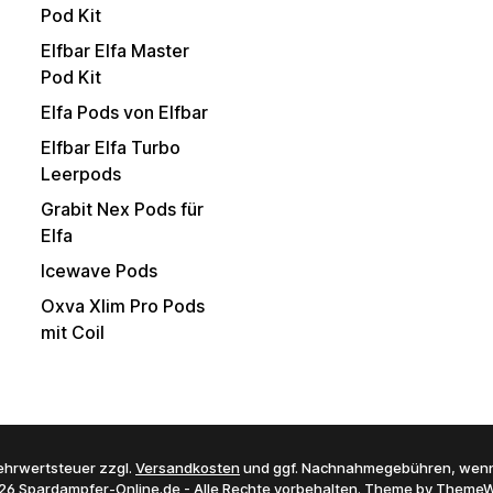
Pod Kit
Elfbar Elfa Master
Pod Kit
Elfa Pods von Elfbar
Elfbar Elfa Turbo
Leerpods
Grabit Nex Pods für
Elfa
Icewave Pods
Oxva Xlim Pro Pods
mit Coil
 Mehrwertsteuer zzgl.
Versandkosten
und ggf. Nachnahmegebühren, wenn
26 Spardampfer-Online.de - Alle Rechte vorbehalten. Theme by
ThemeW