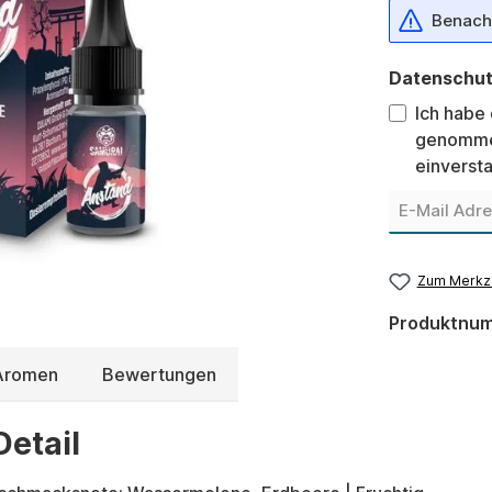
Benachr
Datenschu
Ich habe
genomme
einverst
Zum Merkze
Produktnu
 Aromen
Bewertungen
etail