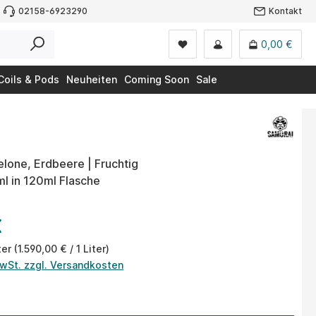
02158-6923290
Kontakt
0,00 €
Coils & Pods
Neuheiten
Coming Soon
Sale
one, Erdbeere | Fruchtig
0ml in 120ml Flasche
€
ter
(1.590,00 € / 1 Liter)
MwSt. zzgl. Versandkosten