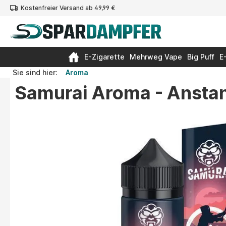
Kostenfreier Versand ab 49,99 €
springen
Zur Hauptnavigation springen
E-Zigarette
Mehrweg Vape
Big Puff
E
Sie sind hier:
Aroma
Samurai Aroma - Ansta
Bildergalerie überspringen