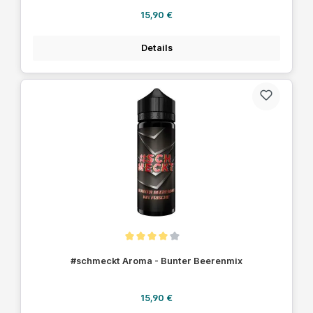
Regulärer Preis:
15,90 €
Details
Durchschnittliche Bewertung von 4 von 5 Sternen
#schmeckt Aroma - Bunter Beerenmix
Regulärer Preis:
15,90 €