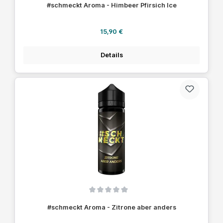
#schmeckt Aroma - Himbeer Pfirsich Ice
Regulärer Preis:
15,90 €
Details
Durchschnittliche Bewertung von 0 von 5 Sternen
#schmeckt Aroma - Zitrone aber anders