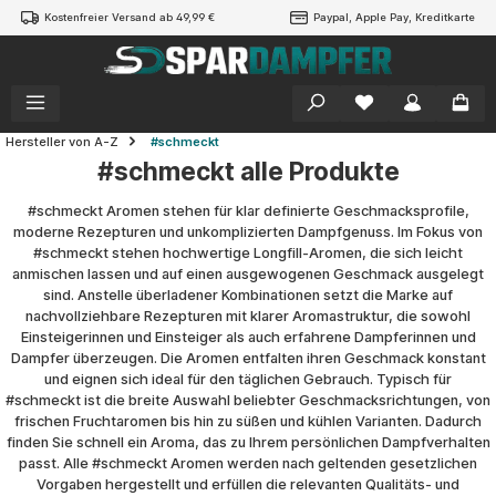
Kostenfreier Versand ab 49,99 €
Paypal, Apple Pay, Kreditkarte
alt springen
Hersteller von A-Z
#schmeckt
#schmeckt alle Produkte
#schmeckt Aromen stehen für klar definierte Geschmacksprofile,
moderne Rezepturen und unkomplizierten Dampfgenuss. Im Fokus von
#schmeckt stehen hochwertige Longfill-Aromen, die sich leicht
anmischen lassen und auf einen ausgewogenen Geschmack ausgelegt
sind. Anstelle überladener Kombinationen setzt die Marke auf
nachvollziehbare Rezepturen mit klarer Aromastruktur, die sowohl
Einsteigerinnen und Einsteiger als auch erfahrene Dampferinnen und
Dampfer überzeugen. Die Aromen entfalten ihren Geschmack konstant
und eignen sich ideal für den täglichen Gebrauch. Typisch für
#schmeckt ist die breite Auswahl beliebter Geschmacksrichtungen, von
frischen Fruchtaromen bis hin zu süßen und kühlen Varianten. Dadurch
finden Sie schnell ein Aroma, das zu Ihrem persönlichen Dampfverhalten
passt. Alle #schmeckt Aromen werden nach geltenden gesetzlichen
Vorgaben hergestellt und erfüllen die relevanten Qualitäts- und