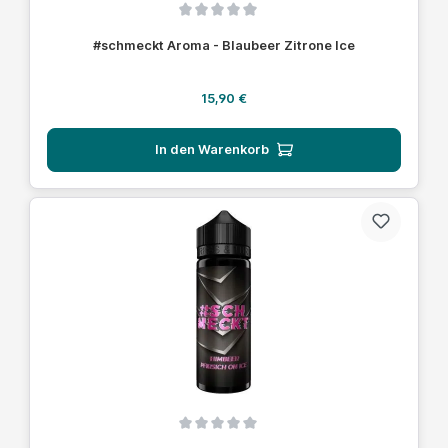
Durchschnittliche Bewertung von 0 von 5 Sternen
#schmeckt Aroma - Blaubeer Zitrone Ice
Regulärer Preis:
15,90 €
In den Warenkorb
Durchschnittliche Bewertung von 0 von 5 Sternen