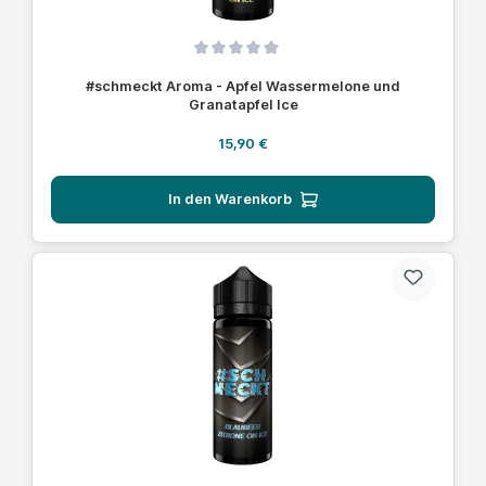
Durchschnittliche Bewertung von 0 von 5 Sternen
#schmeckt Aroma - Apfel Wassermelone und
Granatapfel Ice
Regulärer Preis:
15,90 €
In den Warenkorb