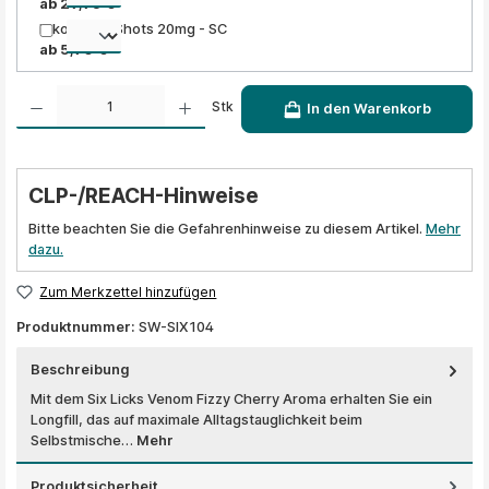
ab 29,95 €
Nikotinsalz Shots 20mg - SC
ab 5,90 €
Produkt Anzahl: Gib den gewünschten Wert ein oder benutze die Schaltflächen um die A
Stk
In den Warenkorb
CLP-/REACH-Hinweise
Bitte beachten Sie die Gefahrenhinweise zu diesem Artikel.
Mehr
dazu.
Zum Merkzettel hinzufügen
Produktnummer:
SW-SIX104
Beschreibung
Mit dem Six Licks Venom Fizzy Cherry Aroma erhalten Sie ein
Longfill, das auf maximale Alltagstauglichkeit beim
Selbstmische…
Mehr
Produktsicherheit