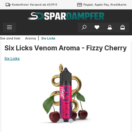
Kostenfreier Versand ab 49,99 €
Paypal, Apple Pay, Kreditkarte
alt springen
|
Sie sind hier:
Aroma
Six Licks
Six Licks Venom Aroma - Fizzy Cherry
Six Licks
Bildergalerie überspringen