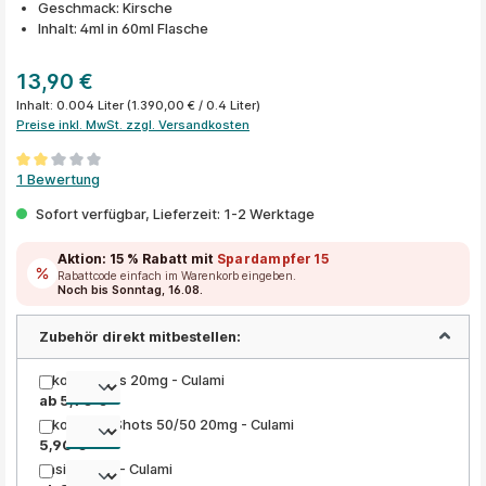
Geschmack: Kirsche
Inhalt: 4ml in 60ml Flasche
13,90 €
Inhalt:
0.004 Liter
(1.390,00 € / 0.4 Liter)
Preise inkl. MwSt. zzgl. Versandkosten
Durchschnittliche Bewertung von 2 von 5 Sternen
1 Bewertung
Sofort verfügbar, Lieferzeit: 1-2 Werktage
Aktion:
15 % Rabatt
mit
Spardampfer15
Rabattcode einfach im Warenkorb eingeben.
Noch bis Sonntag, 16.08.
Zubehör direkt mitbestellen:
Nikotin Shots 20mg - Culami
ab 5,90 €
Nikotinsalz Shots 50/50 20mg - Culami
5,90 €
Basis Liquid - Culami