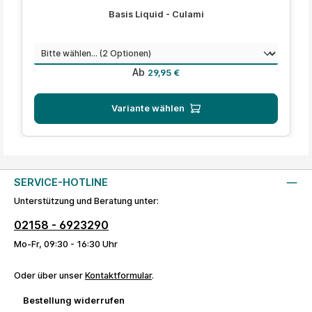
Durchschnittliche Bewertung von 5 von 5 Sternen
Basis Liquid - Culami
auswählen
Menge
Regulärer Preis:
Ab
29,95 €
Variante wählen
SERVICE-HOTLINE
Unterstützung und Beratung unter:
02158 - 6923290
Mo-Fr, 09:30 - 16:30 Uhr
Oder über unser
Kontaktformular
.
Bestellung widerrufen