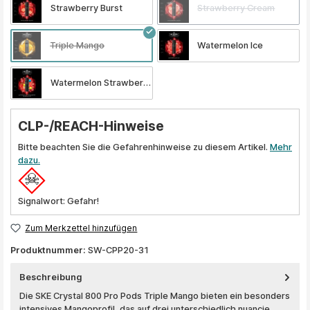
Strawberry Burst
Strawberry Cream
Triple Mango
Watermelon Ice
Watermelon Strawberry Bubblegum
CLP-/REACH-Hinweise
Bitte beachten Sie die Gefahrenhinweise zu diesem Artikel.
Mehr
dazu.
Signalwort: Gefahr!
Zum Merkzettel hinzufügen
Produktnummer:
SW-CPP20-31
Beschreibung
Die SKE Crystal 800 Pro Pods Triple Mango bieten ein besonders
intensives Mangoprofil, das auf drei unterschiedlich nuancie…