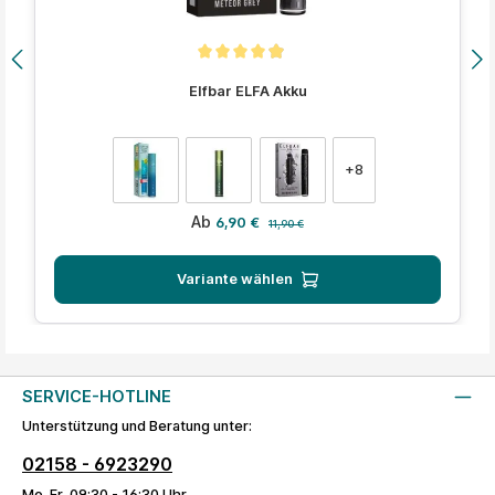
Durchschnittliche Bewertung von 4.9 von 5 Sternen
Elfbar ELFA Akku
auswählen
Farbe
+
8
Verkaufspreis:
Regulärer Preis:
Ab
6,90 €
11,90 €
Variante wählen
SERVICE-HOTLINE
Unterstützung und Beratung unter:
02158 - 6923290
Mo-Fr, 09:30 - 16:30 Uhr