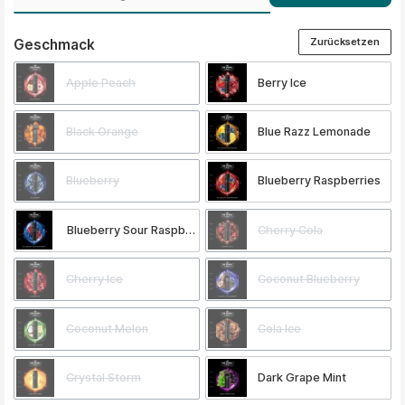
Zurücksetzen
auswählen
Geschmack
Apple Peach
Berry Ice
Black Orange
Blue Razz Lemonade
Blueberry
Blueberry Raspberries
Blueberry Sour Raspberry
Cherry Cola
Cherry Ice
Coconut Blueberry
Coconut Melon
Cola Ice
Crystal Storm
Dark Grape Mint