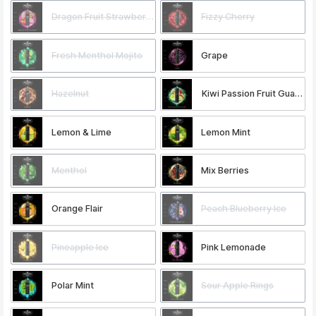
Dragon Fruit Strawberry
Fizzy Cherry
Fresh Menthol Mojito
Grape
Hazelnut
Kiwi Passion Fruit Guava
Lemon & Lime
Lemon Mint
Menthol
Mix Berries
Orange Flair
Peach Blueberry Ice
Pineapple Ice
Pink Lemonade
Polar Mint
Sour Apple Rings