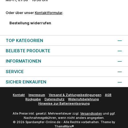
Oder über unser
Kontaktformular
.
Bestellung widerrufen
TOP KATEGORIEN
BELIEBTE PRODUKTE
INFORMATIONEN
SERVICE
SICHER EINKAUFEN
Kontakt
Impressum
Versand & Zahlungsbedingungen
AGB
Rückgabe
Datenschutz
Widerrufsbelehrung
Hinweise zur Batterieentsorgung
Alle Preise inkl. gesetzl. Mehrwertsteuer zzgl.
Versandkosten
und ggf.
Nachnahmegebühren, wenn nicht anders angegeben.
© 2026 Spardampfer-Online.de - Alle Rechte vorbehalten. Theme by
ThemeWare®