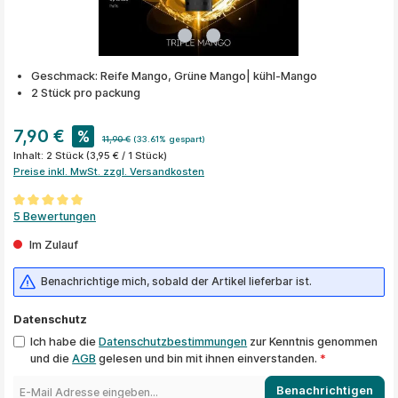
Geschmack: Reife Mango, Grüne Mango| kühl-Mango
2 Stück pro packung
7,90 €
%
11,90 €
(33.61% gespart)
Inhalt:
2 Stück
(3,95 € / 1 Stück)
Preise inkl. MwSt. zzgl. Versandkosten
Durchschnittliche Bewertung von 5 von 5 Sternen
5 Bewertungen
Im Zulauf
Benachrichtige mich, sobald der Artikel lieferbar ist.
Datenschutz
Ich habe die
Datenschutzbestimmungen
zur Kenntnis genommen
und die
AGB
gelesen und bin mit ihnen einverstanden.
*
Benachrichtigen