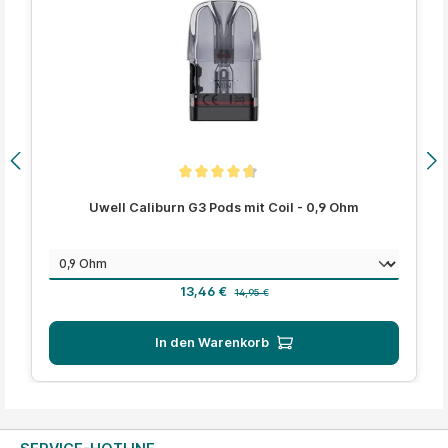
Durchschnittliche Bewertung von 4.7 von 5 Sternen
Uwell Caliburn G3 Pods mit Coil - 0,9 Ohm
auswählen
Widerstand
Verkaufspreis:
Regulärer Preis:
13,46 €
14,95 €
In den Warenkorb