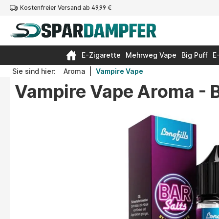
Kostenfreier Versand ab 49,99 €
springen
Zur Hauptnavigation springen
E-Zigarette
Mehrweg Vape
Big Puff
E
|
Sie sind hier:
Aroma
Vampire Vape
Vampire Vape Aroma - B
Bildergalerie überspringen