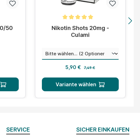
tung von 4.8 von 5 Sternen
Durchschnittliche Bewertung von 5 von 5
50/50
Nikotin Shots 20mg -
Culami
auswä
Mischungsverhältnis
 Preis:
Regulärer Preis:
s:
Verkaufspreis:
5,90 €
7,49 €
Variante wählen
SERVICE
SICHER EINKAUFEN