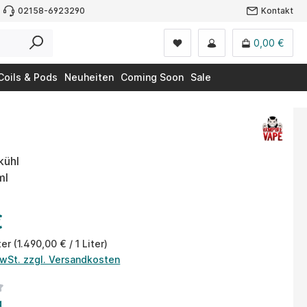
02158-6923290
Kontakt
0,00 €
Coils & Pods
Neuheiten
Coming Soon
Sale
kühl
ml
€
ter
(1.490,00 € / 1 Liter)
MwSt. zzgl. Versandkosten
tliche Bewertung von 3 von 5 Sternen
g