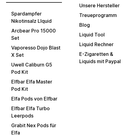
Unsere Hersteller
Spardampfer
Treueprogramm
Nikotinsalz LIquid
Blog
Arcbear Pro 15000
Liquid Tool
Set
Liquid Rechner
Vaporesso Dojo Blast
E-Zigaretten &
X Set
Liquids mit Paypal
Uwell Caliburn G5
Pod Kit
Elfbar Elfa Master
Pod Kit
Elfa Pods von Elfbar
Elfbar Elfa Turbo
Leerpods
Grabit Nex Pods für
Elfa