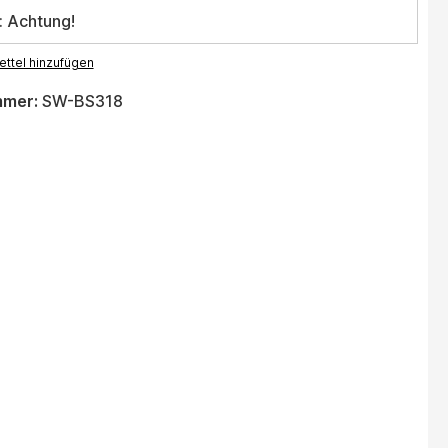
: Achtung!
ttel hinzufügen
mmer:
SW-BS318