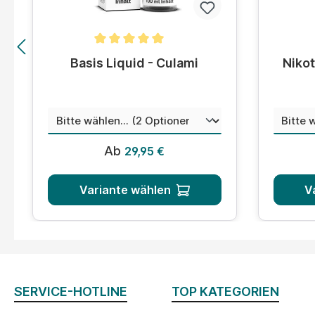
Durchschnittliche Bewertung von 5 von 5 Sternen
Durchsc
Basis Liquid - Culami
Nikot
auswählen
Menge
Misc
Regulärer Preis:
Ab
29,95 €
Variante wählen
V
SERVICE-HOTLINE
TOP KATEGORIEN