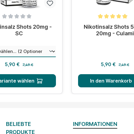
hnittliche Bewertung von 0 von 5 Sternen
Durchschnittliche Bewer
insalz Shots 20mg -
Nikotinsalz Shots 
SC
20mg - Culami
auswählen
hungsverhältnis
Regulärer Preis:
Regulärer
Verkaufspreis:
Verkaufsprei
5,90 €
5,90 €
7,49 €
7,49 €
ariante wählen
In den Warenkorb
BELIEBTE
INFORMATIONEN
PRODUKTE