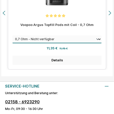
Durchschnittliche Bewertung von 5 von 5 Sternen
Voopoo Argus Topfill Pods mit Coil - 0,7 Ohm
auswählen
Widerstand
Verkaufspreis:
Regulärer Preis:
11,35 €
11,95 €
Details
SERVICE-HOTLINE
Unterstützung und Beratung unter:
02158 - 6923290
Mo-Fr, 09:30 - 16:30 Uhr