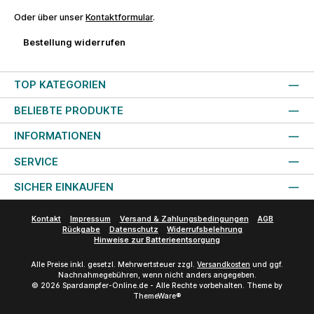
Oder über unser
Kontaktformular
.
Bestellung widerrufen
TOP KATEGORIEN
BELIEBTE PRODUKTE
INFORMATIONEN
SERVICE
SICHER EINKAUFEN
Kontakt
Impressum
Versand & Zahlungsbedingungen
AGB
Rückgabe
Datenschutz
Widerrufsbelehrung
Hinweise zur Batterieentsorgung
Alle Preise inkl. gesetzl. Mehrwertsteuer zzgl.
Versandkosten
und ggf.
Nachnahmegebühren, wenn nicht anders angegeben.
© 2026 Spardampfer-Online.de - Alle Rechte vorbehalten. Theme by
ThemeWare®