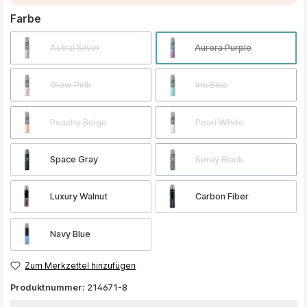
auswählen
Farbe
Astral Silver
Aurora Purple
Glow Pink
Iris Blue
Peachy Beige
Pearl White
Space Gray
Spray Black
Luxury Walnut
Carbon Fiber
Navy Blue
Zum Merkzettel hinzufügen
Produktnummer:
214671-8