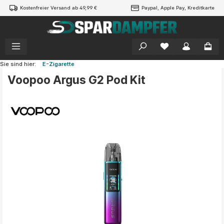
Kostenfreier Versand ab 49,99 €
Paypal, Apple Pay, Kreditkarte
alt springen
Sie sind hier:
E-Zigarette
Voopoo Argus G2 Pod Kit
Bildergalerie überspringen