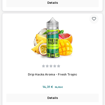
Details
Durchschnittliche Bewertung von 0 von 5 Sternen
Drip Hacks Aroma - Fresh Tropic
Verkaufspreis:
Regulärer Preis:
14,31 €
15,90 €
Details