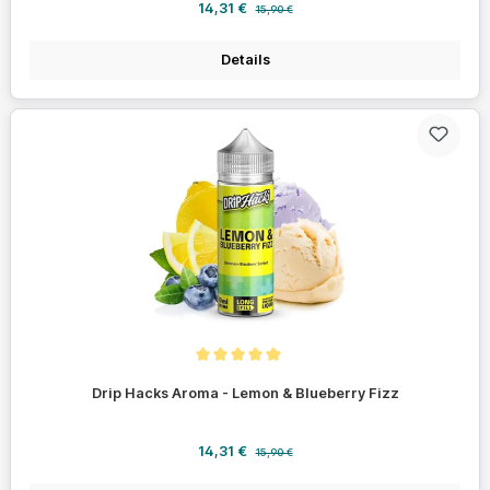
Verkaufspreis:
Regulärer Preis:
14,31 €
15,90 €
Details
Durchschnittliche Bewertung von 5 von 5 Sternen
Drip Hacks Aroma - Lemon & Blueberry Fizz
Verkaufspreis:
Regulärer Preis:
14,31 €
15,90 €