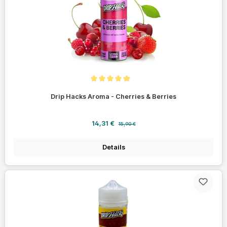
Durchschnittliche Bewertung von 5 von 5 Sternen
Drip Hacks Aroma - Cherries & Berries
Verkaufspreis:
Regulärer Preis:
14,31 €
15,90 €
Details