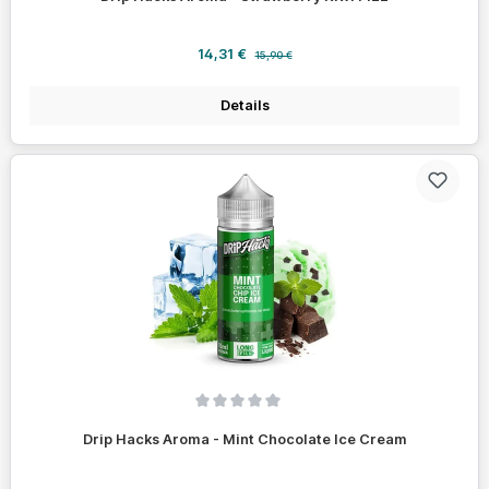
Verkaufspreis:
Regulärer Preis:
14,31 €
15,90 €
Details
Durchschnittliche Bewertung von 0 von 5 Sternen
Drip Hacks Aroma - Mint Chocolate Ice Cream