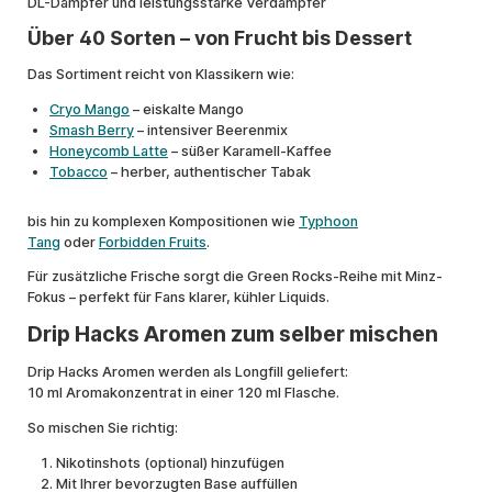
DL-Dampfer und leistungsstarke Verdampfer
Über 40 Sorten – von Frucht bis Dessert
Das Sortiment reicht von Klassikern wie:
Cryo Mango
– eiskalte Mango
Smash Berry
– intensiver Beerenmix
Honeycomb Latte
– süßer Karamell-Kaffee
Tobacco
– herber, authentischer Tabak
bis hin zu komplexen Kompositionen wie
Typhoon
Tang
oder
Forbidden Fruits
.
Für zusätzliche Frische sorgt die Green Rocks-Reihe mit Minz-
Fokus – perfekt für Fans klarer, kühler Liquids.
Drip Hacks Aromen zum selber mischen
Drip Hacks Aromen werden als Longfill geliefert:
10 ml Aromakonzentrat in einer 120 ml Flasche.
So mischen Sie richtig:
Nikotinshots (optional) hinzufügen
Mit Ihrer bevorzugten Base auffüllen