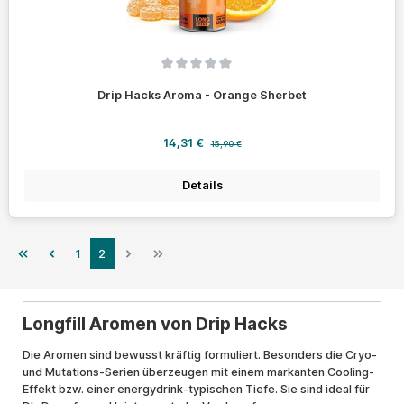
Durchschnittliche Bewertung von 0 von 5 Sternen
Drip Hacks Aroma - Orange Sherbet
Verkaufspreis:
Regulärer Preis:
14,31 €
15,90 €
Details
Seite
Seite
1
2
Longfill Aromen von Drip Hacks
Die Aromen sind bewusst kräftig formuliert. Besonders die Cryo-
und Mutations-Serien überzeugen mit einem markanten Cooling-
Effekt bzw. einer energydrink-typischen Tiefe. Sie sind ideal für