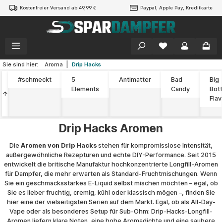
Kostenfreier Versand ab 49,99 €
Paypal, Apple Pay, Kreditkarte
alt springen
|
Sie sind hier:
Aroma
Drip Hacks
#schmeckt
5
Antimatter
Bad
Big
Elements
Candy
Bott
↑
Fla
Drip Hacks Aromen
Die
Aromen von Drip Hacks
stehen für kompromisslose Intensität,
außergewöhnliche Rezepturen und echte DIY-Performance. Seit 2015
entwickelt die britische Manufaktur hochkonzentrierte Longfill-Aromen
für Dampfer, die mehr erwarten als Standard-Fruchtmischungen. Wenn
Sie ein geschmacksstarkes E-Liquid selbst mischen möchten – egal, ob
Sie es lieber fruchtig, cremig, kühl oder klassisch mögen –, finden Sie
hier eine der vielseitigsten Serien auf dem Markt. Egal, ob als All-Day-
Vape oder als besonderes Setup für Sub-Ohm: Drip-Hacks-Longfill-
Aromen liefern klare Noten, eine hohe Aromadichte und eine saubere