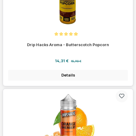
Durchschnittliche Bewertung von 5 von 5 Sternen
Drip Hacks Aroma - Butterscotch Popcorn
Verkaufspreis:
Regulärer Preis:
14,31 €
15,90 €
Details