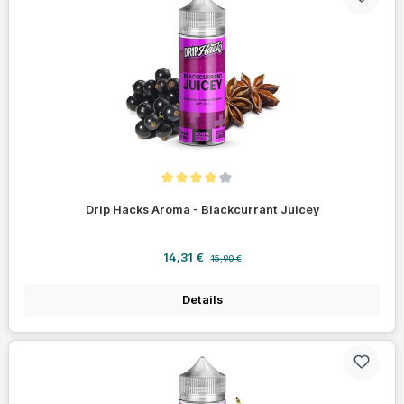
Durchschnittliche Bewertung von 4 von 5 Sternen
Drip Hacks Aroma - Blackcurrant Juicey
Verkaufspreis:
Regulärer Preis:
14,31 €
15,90 €
Details