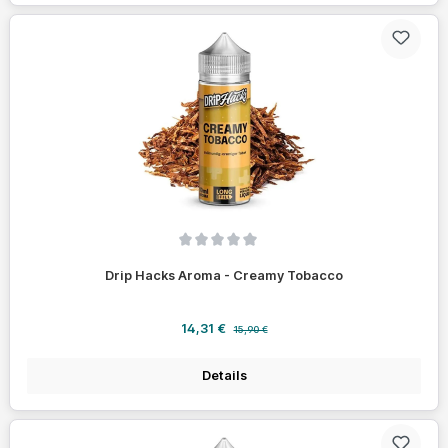
Durchschnittliche Bewertung von 0 von 5 Sternen
Drip Hacks Aroma - Creamy Tobacco
Verkaufspreis:
Regulärer Preis:
14,31 €
15,90 €
Details