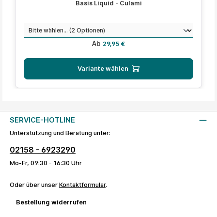
Basis Liquid - Culami
auswählen
Menge
Regulärer Preis:
Ab
29,95 €
Variante wählen
SERVICE-HOTLINE
Unterstützung und Beratung unter:
02158 - 6923290
Mo-Fr, 09:30 - 16:30 Uhr
Oder über unser
Kontaktformular
.
Bestellung widerrufen