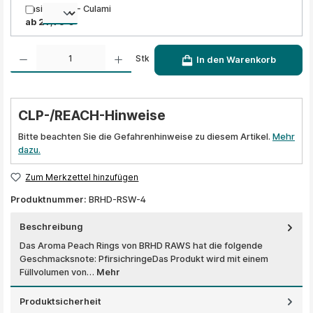
Basis Liquid - Culami
ab 29,95 €
Produkt Anzahl: Gib den gewünschten Wert ein oder benutze die Schaltflächen um die A
Stk
In den Warenkorb
CLP-/REACH-Hinweise
Bitte beachten Sie die Gefahrenhinweise zu diesem Artikel.
Mehr
dazu.
Zum Merkzettel hinzufügen
Produktnummer:
BRHD-RSW-4
Beschreibung
Das Aroma Peach Rings von BRHD RAWS hat die folgende
Geschmacksnote: PfirsichringeDas Produkt wird mit einem
Füllvolumen von…
Mehr
Produktsicherheit