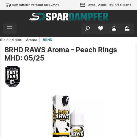
Kostenfreier Versand ab 49,99 €
Paypal, Apple Pay, Kreditkarte
alt springen
|
Sie sind hier:
Aroma
BRHD
BRHD RAWS Aroma - Peach Rings
MHD: 05/25
Bildergalerie überspringen