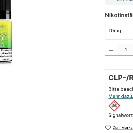
Nikotinst
10mg
Produkt Anzahl:
CLP-/
Bitte beac
Mehr dazu
Signalwort
Zum Merkze