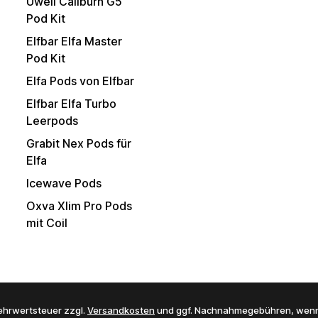
Uwell Caliburn G5
Pod Kit
Elfbar Elfa Master
Pod Kit
Elfa Pods von Elfbar
Elfbar Elfa Turbo
Leerpods
Grabit Nex Pods für
Elfa
Icewave Pods
Oxva Xlim Pro Pods
mit Coil
 Mehrwertsteuer zzgl.
Versandkosten
und ggf. Nachnahmegebühren, wenn