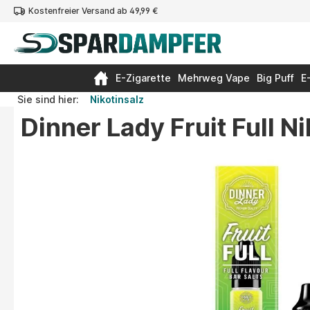
Kostenfreier Versand ab 49,99 €
springen
Zur Hauptnavigation springen
E-Zigarette
Mehrweg Vape
Big Puff
E
Sie sind hier:
Nikotinsalz
Dinner Lady Fruit Full N
Bildergalerie überspringen