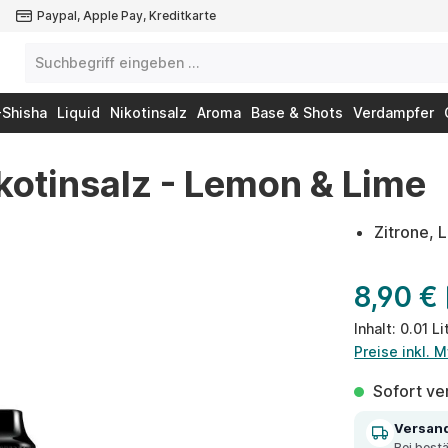
Paypal, Apple Pay, Kreditkarte
-Shisha
Liquid
Nikotinsalz
Aroma
Base & Shots
Verdampfer
ikotinsalz - Lemon & Lime
Zitrone, 
8,90 €
Inhalt:
0.01 Li
Preise inkl. 
Sofort ver
Versan
Bei best