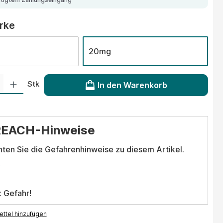
auswählen
ärke
20mg
 Gib den gewünschten Wert ein oder benutze die Schaltflächen um die Anzahl
Stk
In den Warenkorb
REACH-Hinweise
hten Sie die Gefahrenhinweise zu diesem Artikel.
.
: Gefahr!
ttel hinzufügen