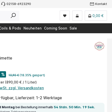
02158-6923290
Kontakt
0,00 €
Coils & Pods
Neuheiten
Coming Soon
Sale
Limette
%
10,90 €
(18.35% gespart)
ter
(890,00 € / 1 Liter)
MwSt. zzgl. Versandkosten
fügbar, Lieferzeit: 1-2 Werktage
d Montag
bei Bestellung innerhalb
54 Stdn. 50 Min. 19 Sek.
ätigtem Zahlungseingang