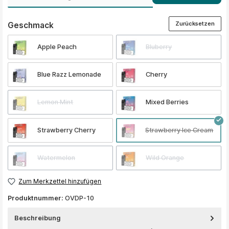
Zurücksetzen
auswählen
Geschmack
Apple Peach
Bluberry
Blue Razz Lemonade
Cherry
Lemon Mint
Mixed Berries
Strawberry Cherry
Strawberry Ice Cream
Watermelon
Wild Orange
Zum Merkzettel hinzufügen
Produktnummer:
OVDP-10
Beschreibung