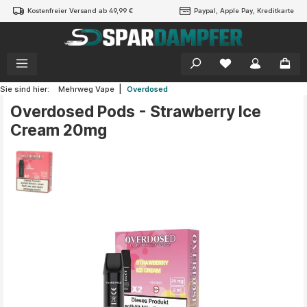
Kostenfreier Versand ab 49,99 €
Paypal, Apple Pay, Kreditkarte
alt springen
|
Sie sind hier:
Mehrweg Vape
Overdosed
Overdosed Pods - Strawberry Ice
Cream 20mg
Bildergalerie überspringen