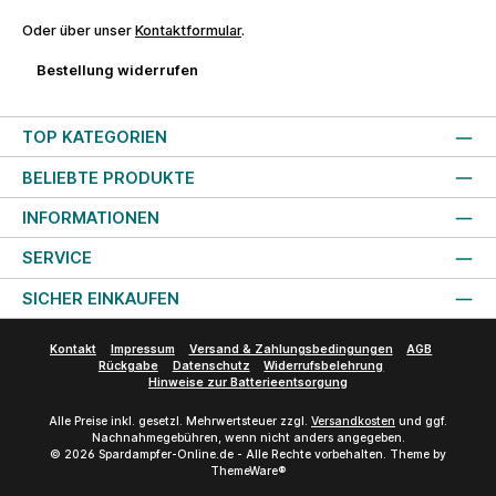
Oder über unser
Kontaktformular
.
Bestellung widerrufen
TOP KATEGORIEN
BELIEBTE PRODUKTE
INFORMATIONEN
SERVICE
SICHER EINKAUFEN
Kontakt
Impressum
Versand & Zahlungsbedingungen
AGB
Rückgabe
Datenschutz
Widerrufsbelehrung
Hinweise zur Batterieentsorgung
Alle Preise inkl. gesetzl. Mehrwertsteuer zzgl.
Versandkosten
und ggf.
Nachnahmegebühren, wenn nicht anders angegeben.
© 2026 Spardampfer-Online.de - Alle Rechte vorbehalten. Theme by
ThemeWare®