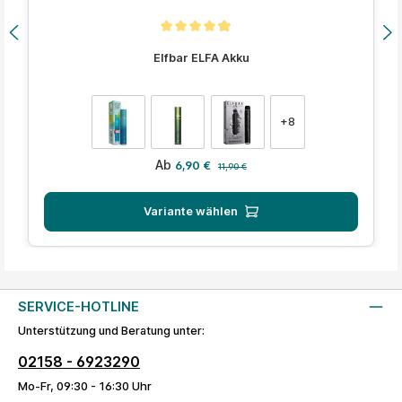
Durchschnittliche Bewertung von 4.9 von 5 Sternen
Elfbar ELFA Akku
auswählen
Farbe
+
8
Verkaufspreis:
Regulärer Preis:
Ab
6,90 €
11,90 €
Variante wählen
SERVICE-HOTLINE
Unterstützung und Beratung unter:
02158 - 6923290
Mo-Fr, 09:30 - 16:30 Uhr