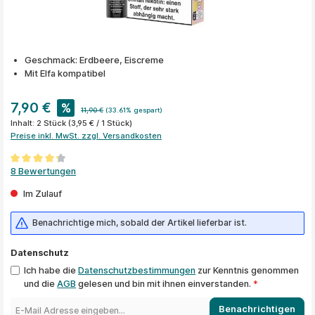
Geschmack: Erdbeere, Eiscreme
Mit Elfa kompatibel
7,90 €
%
11,90 €
(33.61% gespart)
Inhalt:
2 Stück
(3,95 € / 1 Stück)
Preise inkl. MwSt. zzgl. Versandkosten
Durchschnittliche Bewertung von 4.1 von 5 Sternen
8 Bewertungen
Im Zulauf
Benachrichtige mich, sobald der Artikel lieferbar ist.
Datenschutz
Ich habe die
Datenschutzbestimmungen
zur Kenntnis genommen
und die
AGB
gelesen und bin mit ihnen einverstanden.
*
Benachrichtigen