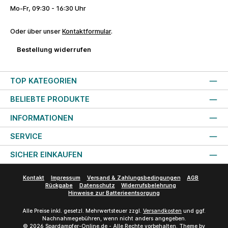
Mo-Fr, 09:30 - 16:30 Uhr
Oder über unser
Kontaktformular
.
Bestellung widerrufen
TOP KATEGORIEN
BELIEBTE PRODUKTE
INFORMATIONEN
SERVICE
SICHER EINKAUFEN
Kontakt
Impressum
Versand & Zahlungsbedingungen
AGB
Rückgabe
Datenschutz
Widerrufsbelehrung
Hinweise zur Batterieentsorgung
Alle Preise inkl. gesetzl. Mehrwertsteuer zzgl.
Versandkosten
und ggf.
Nachnahmegebühren, wenn nicht anders angegeben.
© 2026 Spardampfer-Online.de - Alle Rechte vorbehalten. Theme by