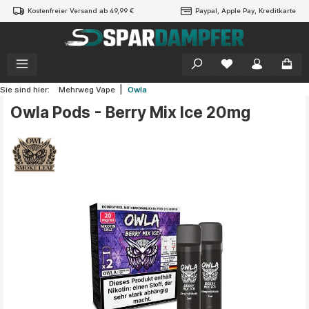
Kostenfreier Versand ab 49,99 €
Paypal, Apple Pay, Kreditkarte
alt springen
|
Sie sind hier:
Mehrweg Vape
Owla
Owla Pods - Berry Mix Ice 20mg
Bildergalerie überspringen