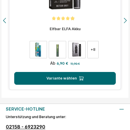
Durchschnittliche Bewertung von 4.9 von 5 Sternen
Elfbar ELFA Akku
auswählen
Farbe
+
8
Verkaufspreis:
Regulärer Preis:
Ab
6,90 €
11,90 €
Variante wählen
SERVICE-HOTLINE
Unterstützung und Beratung unter:
02158 - 6923290