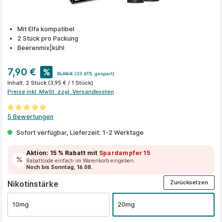
Mit Elfa kompatibel
2 Stück pro Packung
Beerenmix|kühl
7,90 €
%
11,90 €
(33.61% gespart)
Inhalt:
2 Stück
(3,95 € / 1 Stück)
Preise inkl. MwSt. zzgl. Versandkosten
Durchschnittliche Bewertung von 5 von 5 Sternen
5 Bewertungen
Sofort verfügbar, Lieferzeit: 1-2 Werktage
Aktion:
15 % Rabatt
mit
Spardampfer15
Rabattcode einfach im Warenkorb eingeben.
Noch bis Sonntag, 16.08.
Zurücksetzen
auswählen
Nikotinstärke
10mg
20mg