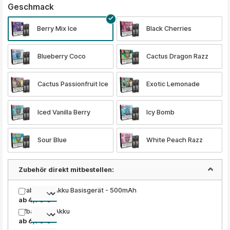
auswählen
Geschmack
Berry Mix Ice
Black Cherries
Blueberry Coco
Cactus Dragon Razz
Cactus Passionfruit Ice
Exotic Lemonade
Iced Vanilla Berry
Icy Bomb
Sour Blue
White Peach Razz
Zubehör direkt mitbestellen:
Grabit Nex Akku Basisgerät - 500mAh
ab 4,90 €
Elfbar ELFA Akku
ab 6,90 €