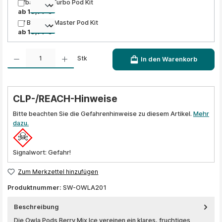
Elfbar ELFA Turbo Pod Kit
ab 10,99 €
Elf Bar ELFA Master Pod Kit
ab 10,99 €
Produkt Anzahl: Gib den gewünschten Wert ein oder benutze die Schaltflächen um die A
Stk
In den Warenkorb
CLP-/REACH-Hinweise
Bitte beachten Sie die Gefahrenhinweise zu diesem Artikel.
Mehr
dazu.
Signalwort: Gefahr!
Zum Merkzettel hinzufügen
Produktnummer:
SW-OWLA201
Beschreibung
Die Owla Pods Berry Mix Ice vereinen ein klares, fruchtiges