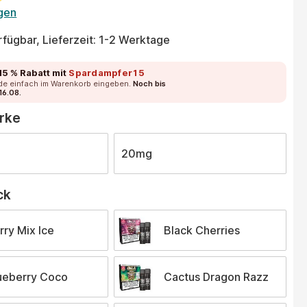
tliche Bewertung von 5 von 5 Sternen
gen
fügbar, Lieferzeit: 1-2 Werktage
15 % Rabatt
mit
Spardampfer15
de einfach im Warenkorb eingeben.
Noch bis
16.08.
auswählen
ärke
20mg
auswählen
ck
rry Mix Ice
Black Cherries
ueberry Coco
Cactus Dragon Razz