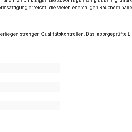
vor allem an Umsteiger, die zuvor regelmäßig oder in größ
otinsättigung erreicht, die vielen ehemaligen Rauchern näh
liegen strengen Qualitätskontrollen. Das laborgeprüfte Li