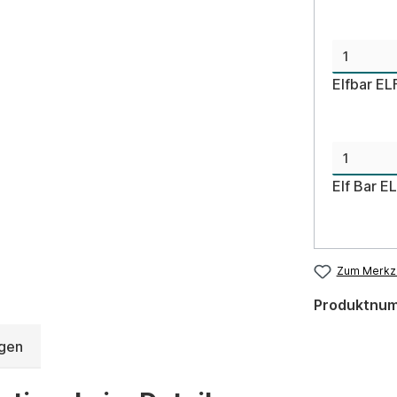
Elfbar EL
Elf Bar E
Zum Merkze
Produktnu
gen