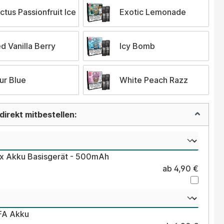
ctus Passionfruit Ice
Exotic Lemonade
ed Vanilla Berry
Icy Bomb
ur Blue
White Peach Razz
irekt mitbestellen:
ex Akku Basisgerät - 500mAh
ab 4,90 €
LFA Akku