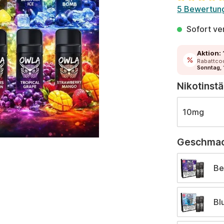
Durchschnit
5 Bewertun
Sofort ver
Aktion:
Rabattco
Sonntag, 
Nikotinst
10mg
Geschma
Be
Bl