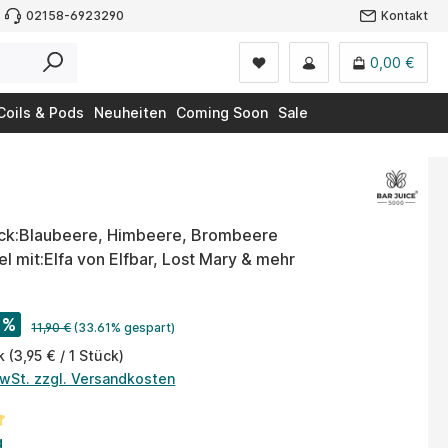
02158-6923290
Kontakt
0,00 €
Coils & Pods
Neuheiten
Coming Soon
Sale
k:Blaubeere, Himbeere, Brombeere
l mit:Elfa von Elfbar, Lost Mary & mehr
%
11,90 €
(33.61% gespart)
ck
(3,95 € / 1 Stück)
MwSt. zzgl. Versandkosten
tliche Bewertung von 5 von 5 Sternen
g