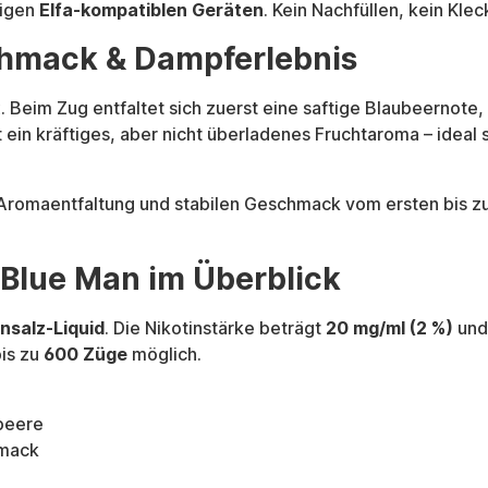
gigen
Elfa-kompatiblen Geräten
. Kein Nachfüllen, kein Kl
schmack & Dampferlebnis
. Beim Zug entfaltet sich zuerst eine saftige Blaubeernote
 ein kräftiges, aber nicht überladenes Fruchtaroma – ideal
 Aromaentfaltung und stabilen Geschmack vom ersten bis 
 Blue Man im Überblick
insalz-Liquid
. Die Nikotinstärke beträgt
20 mg/ml (2 %)
und 
bis zu
600 Züge
möglich.
beere
hmack