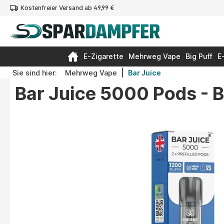
Kostenfreier Versand ab 49,99 €
springen
Zur Hauptnavigation springen
E-Zigarette
Mehrweg Vape
Big Puff
E
|
Sie sind hier:
Mehrweg Vape
Bar Juice
Bar Juice 5000 Pods -
Bildergalerie überspringen