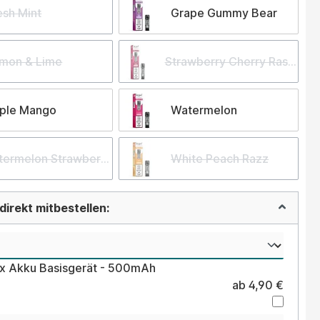
esh Mint
Grape Gummy Bear
mon & Lime
Strawberry Cherry Raspberr
iple Mango
Watermelon
ermelon Strawberry Kiwi
White Peach Razz
irekt mitbestellen:
ex Akku Basisgerät - 500mAh
ab 4,90 €