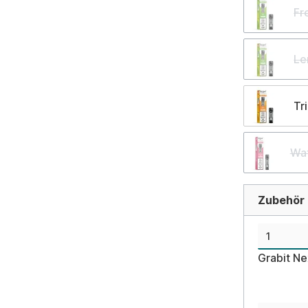
Fr
Le
Tr
Wat
Zubehör d
Grabit N