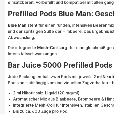
einsatzbereit, vorbefüllt und kompatibel mit allen gän
Prefilled Pods Blue Man: Ge
Blue Man
steht für einen runden, intensiven Beerenmix
und der spritzigen Süße der Himbeere. Das Ergebnis ist
Abwechslung.
Die integrierte
Mesh-Coil
sorgt für eine gleichmäßige
Intensitätsschwankungen.
Bar Juice 5000 Prefilled Pods
Jede Packung enthält zwei Pods mit jeweils
2 ml Nikot
Pod sind – abhängig vom individuellen Zugverhalten – 
2 ml Nikotinsalz-Liquid (20 mg/ml)
Aromatischer Mix aus Blaubeere, Brombeere & Him
Integrierte Mesh-Coil für intensiven, stabilen Gesc
Bis zu ca. 600 Züge pro Pod