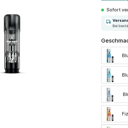
Sofort ver
Versan
Bei best
Geschma
Bl
Bl
Bl
Fi