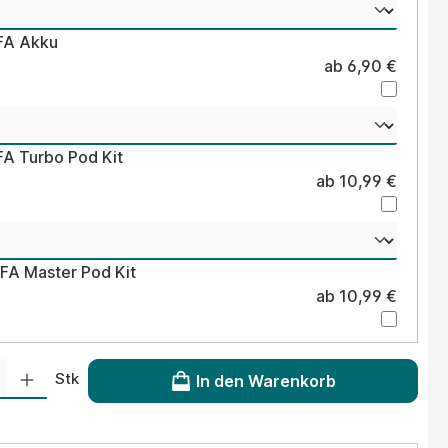
LFA Akku
ab 6,90 €
FA Turbo Pod Kit
ab 10,99 €
LFA Master Pod Kit
ab 10,99 €
 Gib den gewünschten Wert ein oder benutze die Schaltflächen um die Anzahl
Stk
In den Warenkorb