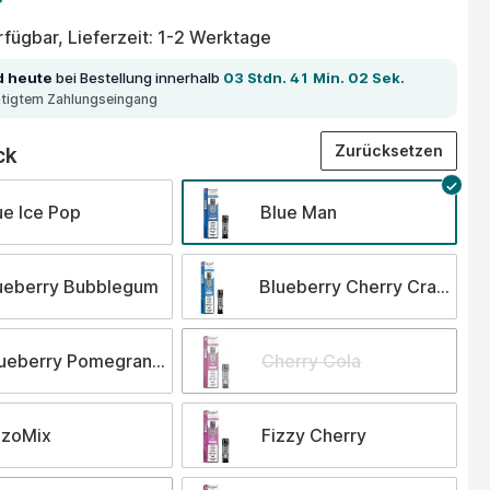
fügbar, Lieferzeit: 1-2 Werktage
d heute
bei Bestellung innerhalb
03 Stdn. 41 Min. 02 Sek.
ätigtem Zahlungseingang
auswählen
Zurücksetzen
ck
ue Ice Pop
Blue Man
ueberry Bubblegum
Blueberry Cherry Cranberr
ueberry Pomegranate
Cherry Cola
zzoMix
Fizzy Cherry