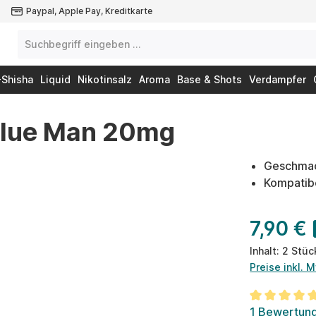
Paypal, Apple Pay, Kreditkarte
-Shisha
Liquid
Nikotinsalz
Aroma
Base & Shots
Verdampfer
 Blue Man 20mg
Geschmac
Kompatibe
7,90 €
Inhalt:
2 Stü
Preise inkl. 
Durchschnit
1 Bewertun