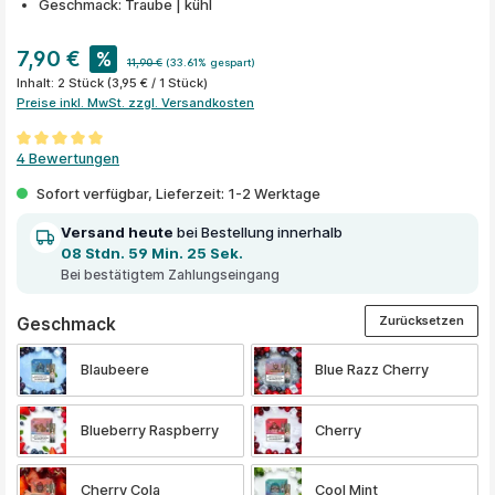
Geschmack: Traube | kühl
7,90 €
%
11,90 €
(33.61% gespart)
Inhalt:
2 Stück
(3,95 € / 1 Stück)
Preise inkl. MwSt. zzgl. Versandkosten
Durchschnittliche Bewertung von 5 von 5 Sternen
4 Bewertungen
Sofort verfügbar, Lieferzeit: 1-2 Werktage
Versand heute
bei Bestellung innerhalb
08 Stdn. 59 Min. 25 Sek.
Bei bestätigtem Zahlungseingang
Zurücksetzen
auswählen
Geschmack
Blaubeere
Blue Razz Cherry
Blueberry Raspberry
Cherry
Cherry Cola
Cool Mint