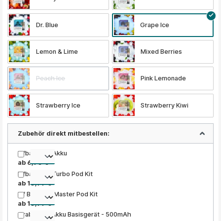
Dr. Blue
Grape Ice
Lemon & Lime
Mixed Berries
Peach Ice
Pink Lemonade
Strawberry Ice
Strawberry Kiwi
Zubehör direkt mitbestellen:
Elfbar ELFA Akku
ab 6,90 €
Elfbar ELFA Turbo Pod Kit
ab 10,99 €
Elf Bar ELFA Master Pod Kit
ab 10,99 €
Grabit Nex Akku Basisgerät - 500mAh