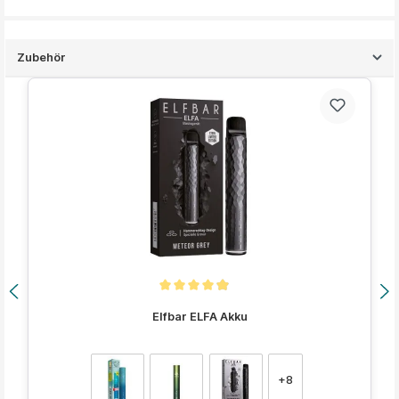
Zubehör
Produktgalerie überspringen
Durchschnittliche Bewertung von 4.9 von 5 Sternen
Elfbar ELFA Akku
auswählen
Farbe
+
8