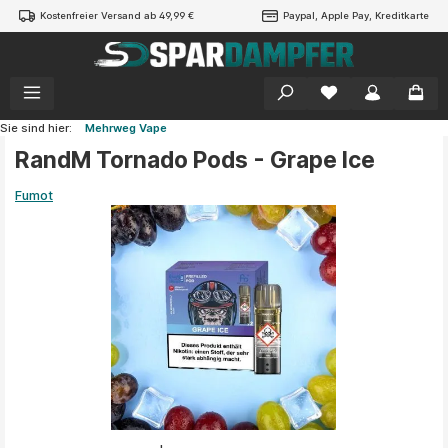
Kostenfreier Versand ab 49,99 €
Paypal, Apple Pay, Kreditkarte
alt springen
Sie sind hier:
Mehrweg Vape
RandM Tornado Pods - Grape Ice
Fumot
Bildergalerie überspringen