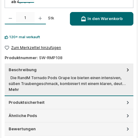
ab 4,90 €
Produkt Anzahl: Gib den gewünschten Wert ein oder benutze die Schaltflächen um die A
Stk
In den Warenkorb
120+ mal verkauft
Zum Merkzettel hinzufügen
Produktnummer:
SW-RMP108
Beschreibung
Die RandM Tornado Pods Grape Ice bieten einen intensiven,
süßen Traubengeschmack, kombiniert mit einem klaren, deut…
Mehr
Produktsicherheit
Ähnliche Pods
Bewertungen