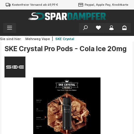
Kostenfreier Versand ab 49,99 €
Paypal, Apple Pay, Kreditkarte
alt springen
|
Sie sind hier:
Mehrweg Vape
SKE Crystal
SKE Crystal Pro Pods - Cola Ice 20mg
Bildergalerie überspringen