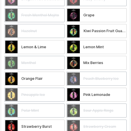
Fresh Menthol Mojito
Grape
Hazelnut
Kiwi Passion Fruit Guava
Lemon & Lime
Lemon Mint
Menthol
Mix Berries
Orange Flair
Peach Blueberry Ice
Pineapple Ice
Pink Lemonade
Polar Mint
Sour Apple Rings
Strawberry Burst
Strawberry Cream