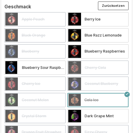
Zurücksetzen
auswählen
Geschmack
Apple Peach
Berry Ice
Black Orange
Blue Razz Lemonade
Blueberry
Blueberry Raspberries
Blueberry Sour Raspberry
Cherry Cola
Cherry Ice
Coconut Blueberry
Coconut Melon
Cola Ice
Crystal Storm
Dark Grape Mint
Dragon Fruit Strawberry
Fizzy Cherry