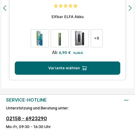
Durchschnittliche Bewertung von 4.9 von 5 Sternen
Elfbar ELFA Akku
auswählen
Farbe
+
8
Verkaufspreis:
Regulärer Preis:
Ab
6,90 €
11,90 €
Variante wählen
SERVICE-HOTLINE
Unterstützung und Beratung unter:
02158 - 6923290
Mo-Fr, 09:30 - 16:30 Uhr