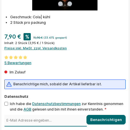
Geschmack: Cola| kühl
2 Stück pro packung
7,90 €
%
11,90 €
(33.61% gespart)
Inhalt:
2 Stück
(3,95 € / 1 Stück)
Preise inkl. MwSt. zzgl. Versandkosten
Durchschnittliche Bewertung von 5 von 5 Sternen
5 Bewertungen
Im Zulauf
Benachrichtige mich, sobald der Artikel lieferbar ist.
Datenschutz
Ich habe die
Datenschutzbestimmungen
zur Kenntnis genommen
und die
AGB
gelesen und bin mit ihnen einverstanden.
*
Benachrichtigen