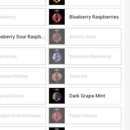
ueberry
Blueberry Raspberries
ueberry Sour Raspberry
Cherry Cola
erry Ice
Coconut Blueberry
conut Melon
Cola Ice
ystal Storm
Dark Grape Mint
agon Fruit Strawberry
Fizzy Cherry