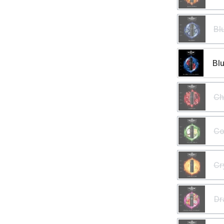
Bl
Bl
Ch
Co
Cr
Dr