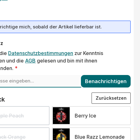
ichtige mich, sobald der Artikel lieferbar ist.
tz
 die
Datenschutzbestimmungen
zur Kenntnis
n und die
AGB
gelesen und bin mit ihnen
anden.
*
Benachrichtigen
auswählen
Zurücksetzen
ck
ple Peach
Berry Ice
ack Orange
Blue Razz Lemonade