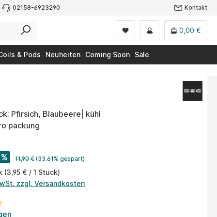
02158-6923290
Kontakt
0,00 €
Coils & Pods
Neuheiten
Coming Soon
Sale
: Pfirsich, Blaubeere| kühl
pro packung
%
11,90 €
(33.61% gespart)
ck
(3,95 € / 1 Stück)
MwSt. zzgl. Versandkosten
tliche Bewertung von 5 von 5 Sternen
gen