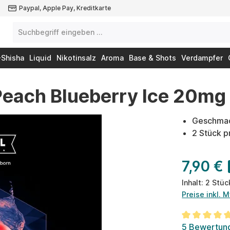
Paypal, Apple Pay, Kreditkarte
-Shisha
Liquid
Nikotinsalz
Aroma
Base & Shots
Verdampfer
 Peach Blueberry Ice 20mg
Geschmack
2 Stück 
7,90 €
Inhalt:
2 Stü
Preise inkl. 
Durchschnit
5 Bewertun