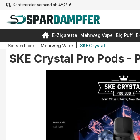
Kostenfreier Versand ab 49,99 €
springen
Zur Hauptnavigation springen
E-Zigarette
Mehrweg Vape
Big Puff
E
|
Sie sind hier:
Mehrweg Vape
SKE Crystal
SKE Crystal Pro Pods -
Bildergalerie überspringen