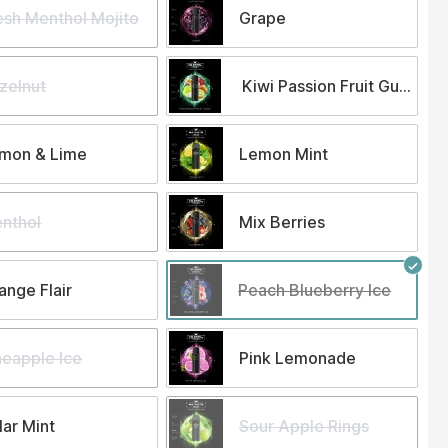
esh Menthol Mojito
Grape
zelnut
Kiwi Passion Fruit Guava
mon & Lime
Lemon Mint
nthol
Mix Berries
ange Flair
Peach Blueberry Ice
neapple Ice
Pink Lemonade
lar Mint
Sour Apple Rings