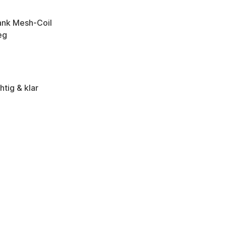
ank Mesh-Coil
eg
htig & klar