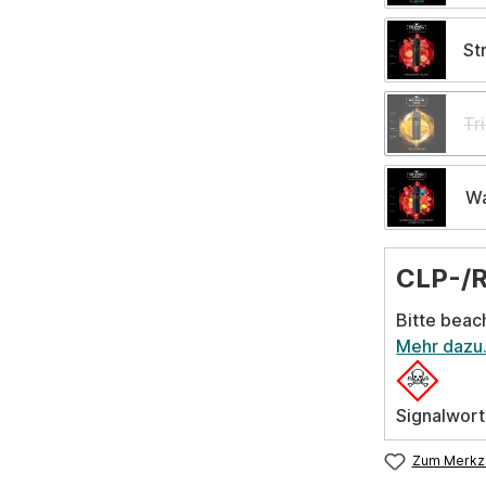
St
Tr
Wa
CLP-/
Bitte beac
Mehr dazu
Signalwort
Zum Merkze