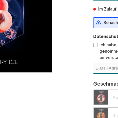
Im Zulauf
Benachr
Datenschu
Ich habe
genomme
einverst
Geschma
Ap
Bl