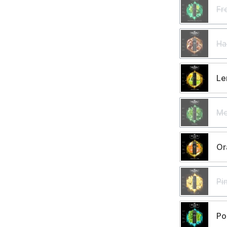
Fr
Ha
Le
Me
Or
Pi
Po