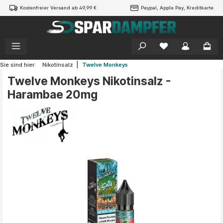
Kostenfreier Versand ab 49,99 €
Paypal, Apple Pay, Kreditkarte
alt springen
|
Sie sind hier:
Nikotinsalz
Twelve Monkeys
Twelve Monkeys Nikotinsalz -
Harambae 20mg
Bildergalerie überspringen