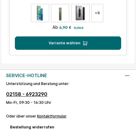
auswählen
Farbe
+
8
Verkaufspreis:
Regulärer Preis:
Ab
6,90 €
11,90 €
Variante wählen
SERVICE-HOTLINE
Unterstützung und Beratung unter:
02158 - 6923290
Mo-Fr, 09:30 - 16:30 Uhr
Oder über unser
Kontaktformular
.
Bestellung widerrufen