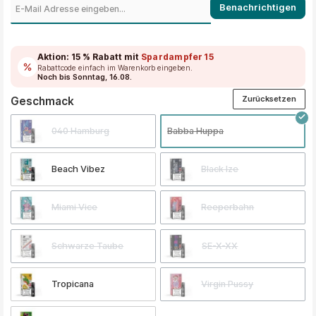
Benachrichtigen
Aktion:
15 % Rabatt
mit
Spardampfer15
Rabattcode einfach im Warenkorb eingeben.
Noch bis Sonntag, 16.08.
Zurücksetzen
auswählen
Geschmack
040 Hamburg
Babba Huppa
Beach Vibez
Black Ize
Miami Vice
Reeperbahn
Schwarze Taube
SE-X-XX
Tropicana
Virgin Pussy