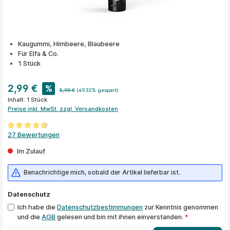
Kaugummi, Himbeere, Blaubeere
Für Elfa & Co.
1 Stück
2,99 €
%
5,90 €
(49.32% gespart)
Inhalt:
1 Stück
Preise inkl. MwSt. zzgl. Versandkosten
Durchschnittliche Bewertung von 4.8 von 5 Sternen
27 Bewertungen
Im Zulauf
Benachrichtige mich, sobald der Artikel lieferbar ist.
Datenschutz
Ich habe die
Datenschutzbestimmungen
zur Kenntnis genommen
und die
AGB
gelesen und bin mit ihnen einverstanden.
*