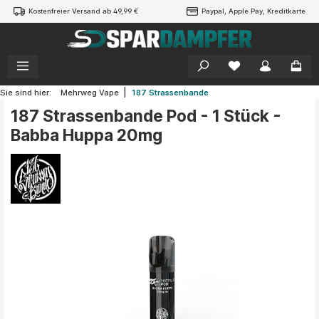
Kostenfreier Versand ab 49,99 €
Paypal, Apple Pay, Kreditkarte
alt springen
|
Sie sind hier:
Mehrweg Vape
187 Strassenbande
187 Strassenbande Pod - 1 Stück -
Babba Huppa 20mg
Bildergalerie überspringen